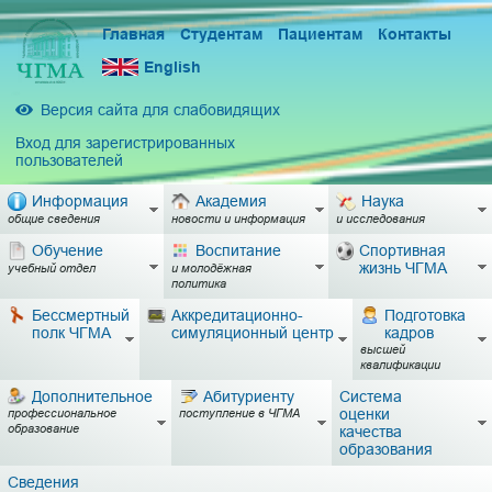
Главная
Студентам
Пациентам
Контакты
English
Версия сайта для слабовидящих
Вход для зарегистрированных
пользователей
Информация
Академия
Наука
общие сведения
новости и информация
и исследования
Обучение
Воспитание
Спортивная
жизнь ЧГМА
учебный отдел
и молодёжная
политика
Бессмертный
Аккредитационно-
Подготовка
полк ЧГМА
симуляционный центр
кадров
высшей
квалификации
Дополнительное
Абитуриенту
Система
оценки
профессиональное
поступление в ЧГМА
образование
качества
образования
Сведения