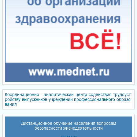
Координационно - ана­ли­ти­чес­кий центр со­дей­ствия тру­до­уст­
ройст­ву вы­пуск­ни­ков уч­реж­де­ний про­фес­сио­наль­но­го об­ра­зо­
ва­ния
Дистанционное обучение населения вопросам
безопасности жизнедеятельности