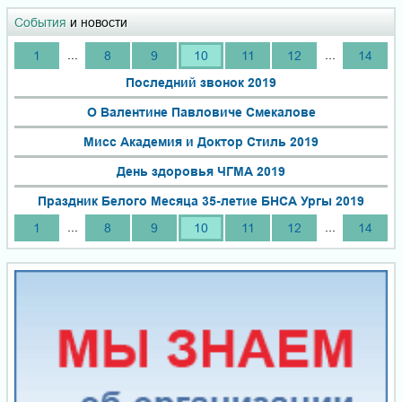
События
и новости
...
...
1
8
9
10
11
12
14
Последний звонок 2019
О Валентине Павловиче Смекалове
Мисс Академия и Доктор Стиль 2019
День здоровья ЧГМА 2019
Праздник Белого Месяца 35-летие БНСА Ургы 2019
...
...
1
8
9
10
11
12
14