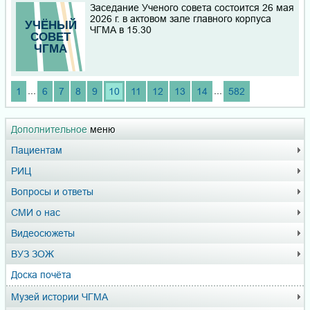
Заседание Ученого совета состоится 26 мая
2026 г. в актовом зале главного корпуса
ЧГМА в 15.30
...
...
1
6
7
8
9
10
11
12
13
14
582
Дополнительное
меню
Пациентам
РИЦ
Вопросы и ответы
СМИ о нас
Видеосюжеты
ВУЗ ЗОЖ
Доска почёта
Музей истории ЧГМА