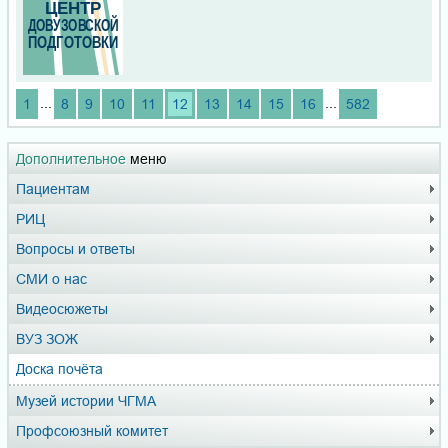
...
...
1
8
9
10
11
12
13
14
15
16
582
Дополнительное
меню
Пациентам
РИЦ
Вопросы и ответы
СМИ о нас
Видеосюжеты
ВУЗ ЗОЖ
Доска почёта
Музей истории ЧГМА
Профсоюзный комитет