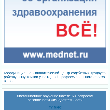
Координационно - ана­ли­ти­чес­кий центр со­дей­ствия тру­до­уст­
ройст­ву вы­пуск­ни­ков уч­реж­де­ний про­фес­сио­наль­но­го об­ра­зо­
ва­ния
Дистанционное обучение населения вопросам
безопасности жизнедеятельности
ГУ МЧС