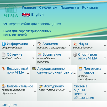
Главная
Студентам
Пациентам
Контакты
English
Версия сайта для слабовидящих
Вход для зарегистрированных
пользователей
Информация
Академия
Наука
общие сведения
новости и информация
и исследования
Обучение
Воспитание
Спортивная
жизнь ЧГМА
учебный отдел
и молодёжная
политика
Бессмертный
Аккредитационно-
Подготовка
полк ЧГМА
симуляционный центр
кадров
высшей
квалификации
Дополнительное
Абитуриенту
Система
оценки
профессиональное
поступление в ЧГМА
образование
качества
образования
Сведения