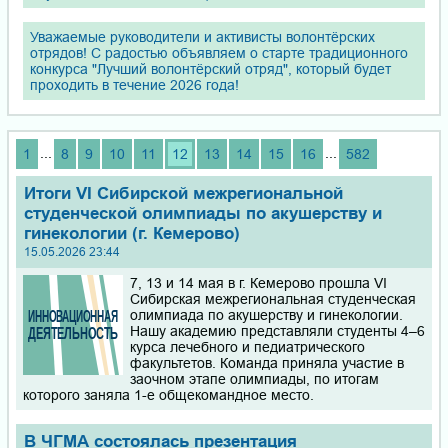
Уважаемые руководители и активисты волонтёрских
отрядов! С радостью объявляем о старте традиционного
конкурса "Лучший волонтёрский отряд", который будет
проходить в течение 2026 года!
...
...
1
8
9
10
11
12
13
14
15
16
582
Итоги VI Сибирской межрегиональной
студенческой олимпиады по акушерству и
гинекологии (г. Кемерово)
15.05.2026 23:44
7, 13 и 14 мая в г. Кемерово прошла VI
Сибирская межрегиональная студенческая
олимпиада по акушерству и гинекологии.
Нашу академию представляли студенты 4–6
курса лечебного и педиатрического
факультетов. Команда приняла участие в
заочном этапе олимпиады, по итогам
которого заняла 1-е общекомандное место.
В ЧГМА состоялась презентация