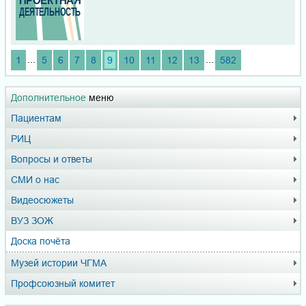
...
...
1
5
6
7
8
9
10
11
12
13
582
Дополнительное
меню
Пациентам
РИЦ
Вопросы и ответы
СМИ о нас
Видеосюжеты
ВУЗ ЗОЖ
Доска почёта
Музей истории ЧГМА
Профсоюзный комитет