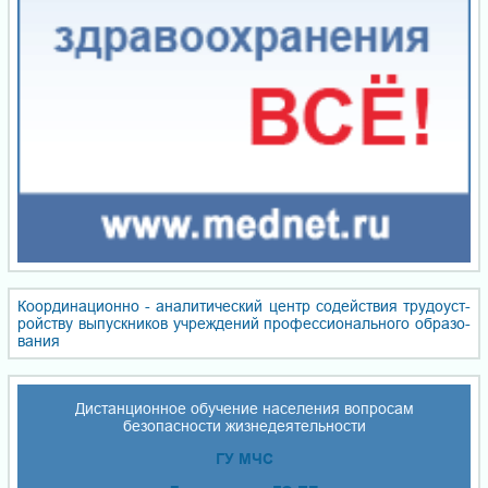
Координационно - ана­ли­ти­чес­кий центр со­дей­ствия тру­до­уст­
ройст­ву вы­пуск­ни­ков уч­реж­де­ний про­фес­сио­наль­но­го об­ра­зо­
ва­ния
Дистанционное обучение населения вопросам
безопасности жизнедеятельности
ГУ МЧС