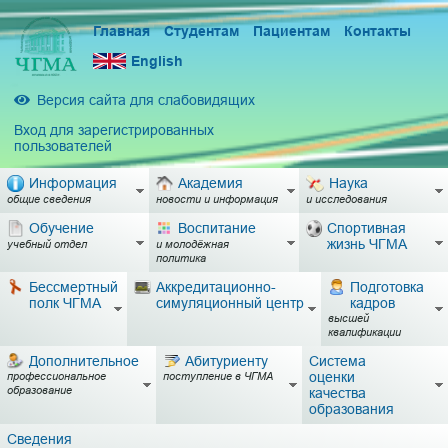
Главная
Студентам
Пациентам
Контакты
English
Версия сайта для слабовидящих
Вход для зарегистрированных
пользователей
Информация
Академия
Наука
общие сведения
новости и информация
и исследования
Обучение
Воспитание
Спортивная
жизнь ЧГМА
учебный отдел
и молодёжная
политика
Бессмертный
Аккредитационно-
Подготовка
полк ЧГМА
симуляционный центр
кадров
высшей
квалификации
Дополнительное
Абитуриенту
Система
оценки
профессиональное
поступление в ЧГМА
образование
качества
образования
Сведения