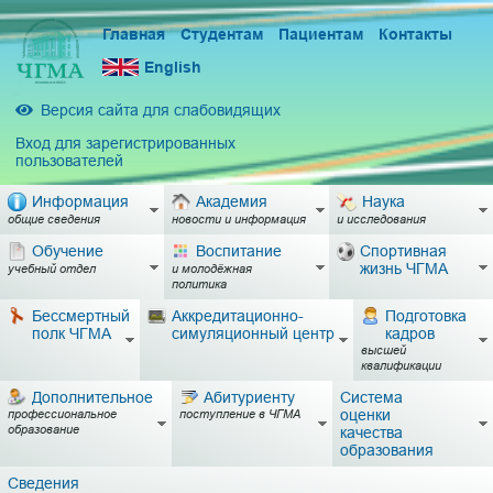
Главная
Студентам
Пациентам
Контакты
English
Версия сайта для слабовидящих
Вход для зарегистрированных
пользователей
Информация
Академия
Наука
общие сведения
новости и информация
и исследования
Обучение
Воспитание
Спортивная
жизнь ЧГМА
учебный отдел
и молодёжная
политика
Бессмертный
Аккредитационно-
Подготовка
полк ЧГМА
симуляционный центр
кадров
высшей
квалификации
Дополнительное
Абитуриенту
Система
оценки
профессиональное
поступление в ЧГМА
образование
качества
образования
Сведения