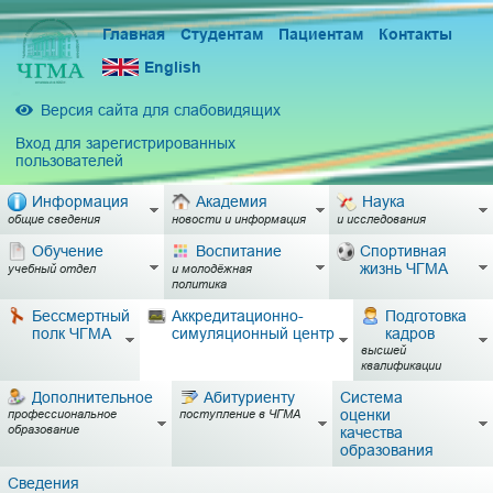
Главная
Студентам
Пациентам
Контакты
English
Версия сайта для слабовидящих
Вход для зарегистрированных
пользователей
Информация
Академия
Наука
общие сведения
новости и информация
и исследования
Обучение
Воспитание
Спортивная
жизнь ЧГМА
учебный отдел
и молодёжная
политика
Бессмертный
Аккредитационно-
Подготовка
полк ЧГМА
симуляционный центр
кадров
высшей
квалификации
Дополнительное
Абитуриенту
Система
оценки
профессиональное
поступление в ЧГМА
образование
качества
образования
Сведения