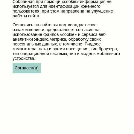
Министерство просвещения Российской Федерации
Собранная при помощи «cookie» информация не
используется для идентификации конечного
Единая коллекция цифровых образовательных ресурсов
пользователя, при этом направлена на улучшение
ФГБОУ ВО "Пензенский государственный университет"
работы сайта.
Кафедра терапия
Оставаясь на сайте вы подтверждает свое
ознакомление и предоставляет согласие на
Контактные данные и телефоны
использование файлов «cookie» и сервиса веб-
аналитики Яндекс.Метрика, обработку своих
Федеральное государственное бюджетное образовательное
персональных данных, в том числе IP-адрес
учреждение высшего образования «Читинская
компьютера, дата и время посещения, тип браузера,
государственная медицинская академия» Министерства
тип операционной системы, тип и модель мобильного
здравоохранения Российской Федерации
устройства.
Юридический и фактический адрес:
Согласен(а)
672000, Российская Федерация, Забайкальский край, г. Чита, ул.
Горького, д. 39 «а».
Телефон приёмной ректора:
8 (3022) 35-43-24
Электронная почта:
pochta@chitgma.ru
Официальная группа «ВКонтакте»:
https://vk.com/news_chgma
Официальный канал «Телеграмм»:
https://t.me/chgma75