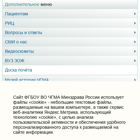
Дополнительное
меню
Пациентам
РИЦ
Вопросы и ответы
СМИ о нас
Видеосюжеты
ВУЗ ЗОЖ
Доска почёта
Музей истории ЧГМА
Профсоюзный комитет
Cайт ФГБОУ ВО ЧГМА Минздрава России использует
файлы «cookie» - небольшие текстовые файлы,
Полезные ссылки
размещаемые на вашем компьютере, а также сервис
веб-аналитики Яндекс.Метрика, использующий
Министерство здравоохранения РФ
технологию «cookie», с целью анализа
Горячая линия для обращений в Министерство
пользовательской активности и обеспечения удобного
здравоохранения Российской Федерации
персонализированного доступа к размещаемой на
сайте информации.
Министерство науки и высшего образования РФ