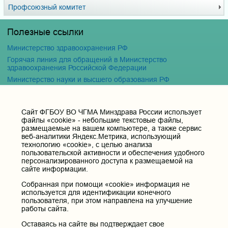
Профсоюзный комитет
Полезные ссылки
Министерство здравоохранения РФ
Горячая линия для обращений в Министерство
здравоохранения Российской Федерации
Министерство науки и высшего образования РФ
Министерство просвещения Российской Федерации
Единая коллекция цифровых образовательных ресурсов
Cайт ФГБОУ ВО ЧГМА Минздрава России использует
ФГБОУ ВО "Пензенский государственный университет"
файлы «cookie» - небольшие текстовые файлы,
Кафедра терапия
размещаемые на вашем компьютере, а также сервис
веб-аналитики Яндекс.Метрика, использующий
технологию «cookie», с целью анализа
Контактные данные и телефоны
пользовательской активности и обеспечения удобного
персонализированного доступа к размещаемой на
Федеральное государственное бюджетное образовательное
сайте информации.
учреждение высшего образования «Читинская
государственная медицинская академия» Министерства
Собранная при помощи «cookie» информация не
здравоохранения Российской Федерации
используется для идентификации конечного
пользователя, при этом направлена на улучшение
Юридический и фактический адрес:
работы сайта.
672000, Российская Федерация, Забайкальский край, г. Чита, ул.
Горького, д. 39 «а».
Оставаясь на сайте вы подтверждает свое