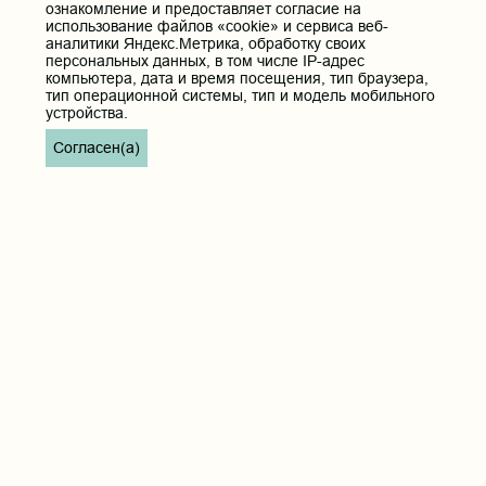
Телефон приёмной ректора:
ознакомление и предоставляет согласие на
использование файлов «cookie» и сервиса веб-
8 (3022) 35-43-24
аналитики Яндекс.Метрика, обработку своих
Электронная почта:
персональных данных, в том числе IP-адрес
pochta@chitgma.ru
компьютера, дата и время посещения, тип браузера,
тип операционной системы, тип и модель мобильного
Официальная группа «ВКонтакте»:
устройства.
https://vk.com/news_chgma
Согласен(а)
Официальный канал «Телеграмм»:
https://t.me/chgma75
Официальный канал «МАХ»:
https://max.ru/id7536010483_gos
Вход
Главная
Карта сайта
Реквизиты учреждения
Контакты
Политика обработки персональных данных