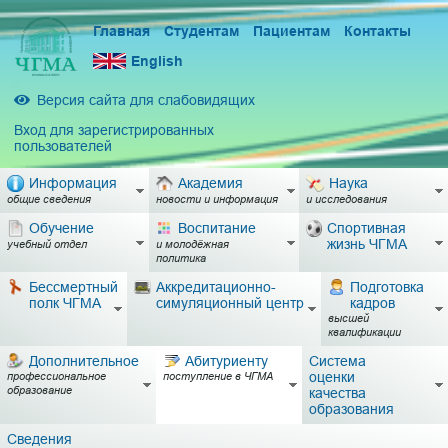
Главная
Студентам
Пациентам
Контакты
English
Версия сайта для слабовидящих
Вход для зарегистрированных
пользователей
Информация
Академия
Наука
общие сведения
новости и информация
и исследования
Обучение
Воспитание
Спортивная
жизнь ЧГМА
учебный отдел
и молодёжная
политика
Бессмертный
Аккредитационно-
Подготовка
полк ЧГМА
симуляционный центр
кадров
высшей
квалификации
Дополнительное
Абитуриенту
Система
оценки
профессиональное
поступление в ЧГМА
образование
качества
образования
Сведения