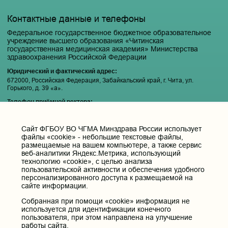
Контактные данные и телефоны
Федеральное государственное бюджетное образовательное
учреждение высшего образования «Читинская
государственная медицинская академия» Министерства
здравоохранения Российской Федерации
Юридический и фактический адрес:
672000, Российская Федерация, Забайкальский край, г. Чита, ул.
Горького, д. 39 «а».
Телефон приёмной ректора:
8 (3022) 35-43-24
Электронная почта:
Cайт ФГБОУ ВО ЧГМА Минздрава России использует
pochta@chitgma.ru
файлы «cookie» - небольшие текстовые файлы,
размещаемые на вашем компьютере, а также сервис
Официальная группа «ВКонтакте»:
веб-аналитики Яндекс.Метрика, использующий
https://vk.com/news_chgma
технологию «cookie», с целью анализа
пользовательской активности и обеспечения удобного
Официальный канал «Телеграмм»:
персонализированного доступа к размещаемой на
https://t.me/chgma75
сайте информации.
Официальный канал «МАХ»:
Собранная при помощи «cookie» информация не
https://max.ru/id7536010483_gos
используется для идентификации конечного
пользователя, при этом направлена на улучшение
Вход
работы сайта.