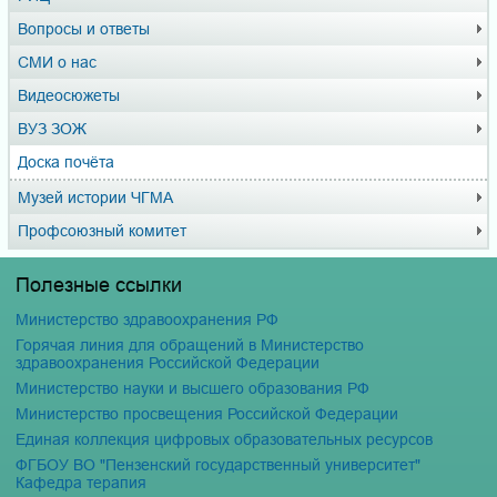
Вопросы и ответы
СМИ о нас
Видеосюжеты
ВУЗ ЗОЖ
Доска почёта
Музей истории ЧГМА
Профсоюзный комитет
Полезные ссылки
Министерство здравоохранения РФ
Горячая линия для обращений в Министерство
здравоохранения Российской Федерации
Министерство науки и высшего образования РФ
Министерство просвещения Российской Федерации
Единая коллекция цифровых образовательных ресурсов
ФГБОУ ВО "Пензенский государственный университет"
Кафедра терапия