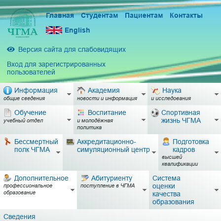
Главная
Студентам
Пациентам
Контакты
English
Версия сайта для слабовидящих
Вход для зарегистрированных
пользователей
Информация
Академия
Наука
общие сведения
новости и информация
и исследования
Обучение
Воспитание
Спортивная
жизнь ЧГМА
учебный отдел
и молодёжная
политика
Бессмертный
Аккредитационно-
Подготовка
полк ЧГМА
симуляционный центр
кадров
высшей
квалификации
Дополнительное
Абитуриенту
Система
оценки
профессиональное
поступление в ЧГМА
образование
качества
образования
Сведения