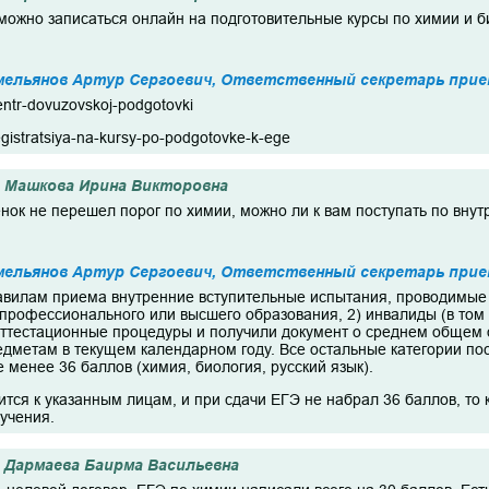
 можно записаться онлайн на подготовительные курсы по химии и 
мельянов Артур Сергоевич, Ответственный секретарь прие
centr-dovuzovskoj-podgotovki
registratsiya-na-kursy-po-podgotovke-k-ege
Машкова Ирина Викторовна
нок не перешел порог по химии, можно ли к вам поступать по вну
мельянов Артур Сергоевич, Ответственный секретарь прие
авилам приема внутренние вступительные испытания, проводимые 
 профессионального или высшего образования, 2) инвалиды (в том 
ттестационные процедуры и получили документ о среднем общем 
едметам в текущем календарном году. Все остальные категории 
 менее 36 баллов (химия, биология, русский язык).
тся к указанным лицам, и при сдачи ЕГЭ не набрал 36 баллов, то 
учения.
Дармаева Баирма Васильевна