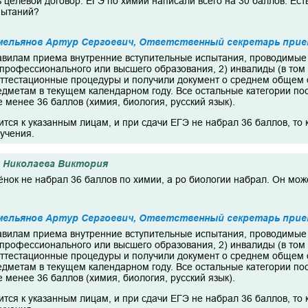
ь целевой договор. ЕГЭ по химии написали всего на 30 баллов. Ес
пытаний?
мельянов Артур Сергоевич, Ответственный секретарь прие
авилам приема внутренние вступительные испытания, проводимые 
 профессионального или высшего образования, 2) инвалиды (в том 
ттестационные процедуры и получили документ о среднем общем 
едметам в текущем календарном году. Все остальные категории 
 менее 36 баллов (химия, биология, русский язык).
тся к указанным лицам, и при сдачи ЕГЭ не набрал 36 баллов, то 
учения.
Николаева Виктория
ёнок не набрал 36 баллов по химии, а ро биологии набрал. Он мож
мельянов Артур Сергоевич, Ответственный секретарь прие
авилам приема внутренние вступительные испытания, проводимые 
 профессионального или высшего образования, 2) инвалиды (в том 
ттестационные процедуры и получили документ о среднем общем 
едметам в текущем календарном году. Все остальные категории 
 менее 36 баллов (химия, биология, русский язык).
тся к указанным лицам, и при сдачи ЕГЭ не набрал 36 баллов, то 