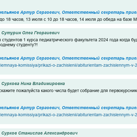
мельянов Артур Сергоевич, Ответственный секретарь прие
 до 18 часов, 13 июля с 10 до 18 часов, 14 июля до обеда на базе 
Сутурин Олег Георгиевич
 студентов 1 курса педиатрического факультета 2024 года когда б
однему студенту?!
мельянов Артур Сергоевич, Ответственный секретарь прие
/priemnaya-komissiya/prikazi-o-zachislenii/abiturientam-zachislennym-
Суркова Нина Владимировна
кажите пожалуйста какого числа будет собрание для первокурснико
мельянов Артур Сергоевич, Ответственный секретарь прие
/priemnaya-komissiya/prikazi-o-zachislenii/abiturientam-zachislennym-
Сурков Станислав Александрович