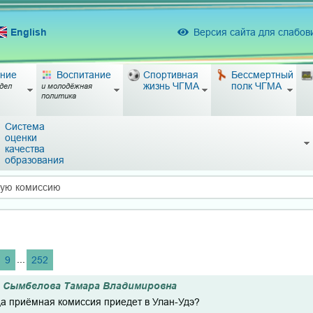
English
Версия сайта для слабо
ние
Воспитание
Спортивная
Бессмертный
жизнь ЧГМА
полк ЧГМА
дел
и молодёжная
политика
Система
оценки
качества
образования
ную комиссию
...
9
252
Сымбелова Тамара Владимировна
да приёмная комиссия приедет в Улан-Удэ?