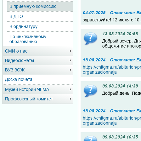
В приемную комиссию
04.07.2025
Отвечает: Е
В ДПО
здравствуйте! 12 июля с 10
В ординатуру
13.08.2024 20:58
По инклюзивному
Добрый вечер. Для
образованию
общежитие иногор
СМИ о нас
18.08.2024
Отвечает: Е
Видеосюжеты
https://chitgma.ru/abiturien
ВУЗ ЗОЖ
organizacionnaja
Доска почёта
09.08.2024 14:38
Музей истории ЧГМА
Добрый день! Подс
Профсоюзный комитет
18.08.2024
Отвечает: Е
https://chitgma.ru/abiturien
organizacionnaja
09.08.2024 10:35