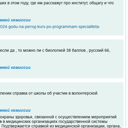
х в этом году, где им расскажут про институт, общагу и что
мной комиссии
v-2024-godu-na-pervyj-kurs-po-programmam-specialiteta-
сли да , то можно ли с биологией 38 баллов , русский 66,
мной комиссии
лении справка от школы об участии в волонтерской
мной комиссии
е охраны здоровья, связанной с осуществлением мероприятий
в в медицинских организациях государственной системы
 Подтвержается справкой из медицинской организации, органа,