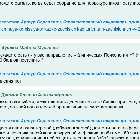
можете сказать, когда будет собрание для первокурсников поступивши
мельянов Артур Сергоевич, Ответственный секретарь прие
/priemnaya-komissiya/prikazi-o-zachislenii/abiturientam-zachislennym-
Аушева Мадина Мусаевна
дскажите есть ли у вас направление «Клиническая Психология «? И е
0 баллов поступить ?
мельянов Артур Сергоевич, Ответственный секретарь прие
вления нет
Дремин Степан Александрович
жите пожалуйста, может ли дать дополнительные баллы при поступ
официальной волонтерской организации не зарегистрирован.
мельянов Артур Сергоевич, Ответственный секретарь прие
ществлении волонтерской (добровольческой) деятельности в сфер
ике и лечению новой коронавирусной инфекции, в объеме 150 часо
и учреждениях социальной защиты населения Забайкальского края.