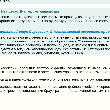
учения.
Иващенко Екатерина Антоновна
скажите, пожалуйста, в каком формате проводятся вступительные 
хранились результаты ЕГЭ по русскому и биологии. Заранее спасибо
мельянов Артур Сергоевич, Ответственный секретарь прие
авилам приема внутренние вступительные испытания, проводимые 
 профессионального или высшего образования, 2) инвалиды (в том 
ттестационные процедуры и получили документ о среднем общем 
едметам в текущем календарном году. Все остальные категории 
 менее 36 баллов (химия, биология, русский язык).
ультаты ЕГЭ, полученные НЕ РАНЕЕ 2019 года
cookie» - небольшие текстовые файлы, размещаемые на вашем ко
Есина Марина Александовна
овательской активности и обеспечения удобного персонализирова
 балл, с которым можно поступить в этом году на стоматологичес
я для идентификации конечного пользователя, при этом направле
ему). У моей дочери возможно будет целевое направление на участ
дписание имеющиеся у ЦРБ целевые договоры в Минздрав) на каки
редоставляет согласие на использование файлов «cookie» и сервис
та и время посещения, тип браузера, тип операционной системы, т
мельянов Артур Сергоевич, Ответственный секретарь прие
лы https://chitgma.ru/abiturien/priemnaya-komissiya/prokhodnye-ball
ma.ru/abiturien/priemnaya-komissiya/perechen-spetsialnostej