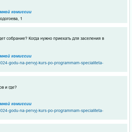
мной комиссии
Модогоева, 1
удет собрание? Когда нужно приехать для заселения в
мной комиссии
v-2024-godu-na-pervyj-kurs-po-programmam-specialiteta-
в и где?
мной комиссии
v-2024-godu-na-pervyj-kurs-po-programmam-specialiteta-