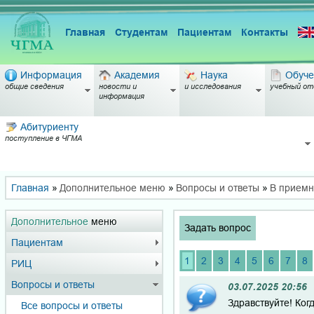
Главная
Студентам
Пациентам
Контакты
Информация
Академия
Наука
Обуче
общие сведения
новости и
и исследования
учебный от
информация
Абитуриенту
поступление в ЧГМА
Главная
»
Дополнительное меню
»
Вопросы и ответы
»
В прием
Дополнительное
меню
Задать вопрос
Пациентам
1
2
3
4
5
6
7
8
РИЦ
Вопросы и ответы
03.07.2025 20:56
Здравствуйте! Ког
Все вопросы и ответы