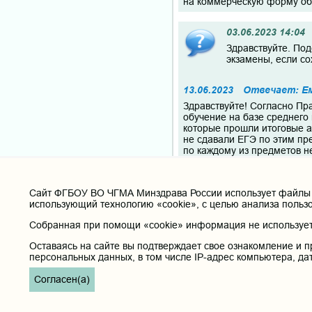
на коммерческую форму об
03.06.2023 14:04
Здравствуйте. Под
экзамены, если со
13.06.2023
Отвечает: Е
Здравствуйте! Согласно Пр
обучение на базе среднего
которые прошли итоговые а
не сдавали ЕГЭ по этим пр
по каждому из предметов не
В 2023 году действуют рез
Cайт ФГБОУ ВО ЧГМА Минздрава России использует файлы «
02.06.2023 17:38
использующий технологию «cookie», с целью анализа польз
Какой минимальный
Собранная при помощи «cookie» информация не используетс
и по целевому при
отправили для по
Оставаясь на сайте вы подтверждает свое ознакомление и п
направлением?
персональных данных, в том числе IP-адрес компьютера, да
Согласен(а)
13.06.2023
Отвечает: Е
Здравствуйте! проходные бал
специальностей https://chitg