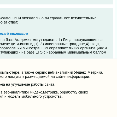
экзамены? И обязательно ли сдавать все вступительные
 за ответ.
мной комиссии
на базе Академии могут сдавать: 1) Лица, поступающие на
числе дети-инвалиды), 3) иностранные граждане,4) лица,
образовании в иностранных образовательных организациях и
поступающих - на базе ЕГЭ с набранным минимальным баллом
мпьютере, а также сервис веб-аналитики Яндекс.Метрика,
нного доступа к размещаемой на сайте информации.
кий факультет или на лечебное дело? (На коммерческой основе
на на улучшение работы сайта.
кового терапевта из Петровск-Забайкальской ЦРБ, (т.к. еще не
е специальности можно поступить на бюджет с указанным
а веб-аналитики Яндекс.Метрика, обработку своих
ип и модель мобильного устройства.
мной комиссии
y/prokhodnye-bally-po-itogam-zachisleniya-2011g , перечень