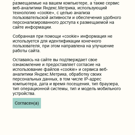
размещаемые на вашем компьютере, а также сервис
веб-аналитики Яндекс.Метрика, использующий
Анализ результатов анкетирования
технологию «cookie», с целью анализа
удовлетворенности обучением в ФГБОУ ВО
пользовательской активности и обеспечения удобного
ЧГМА студентов педиатрического факультета в
персонализированного доступа к размещаемой на
сайте информации.
2024-25 уч.году. 4 курс
22.01.2025 17:50
Собранная при помощи «cookie» информация не
используется для идентификации конечного
пользователя, при этом направлена на улучшение
работы сайта.
Оставаясь на сайте вы подтверждает свое
ознакомление и предоставляет согласие на
использование файлов «cookie» и сервиса веб-
аналитики Яндекс.Метрика, обработку своих
1
2
персональных данных, в том числе IP-адрес
компьютера, дата и время посещения, тип браузера,
тип операционной системы, тип и модель мобильного
устройства.
Дополнительное
меню
Согласен(а)
Пациентам
РИЦ
Вопросы и ответы
СМИ о нас