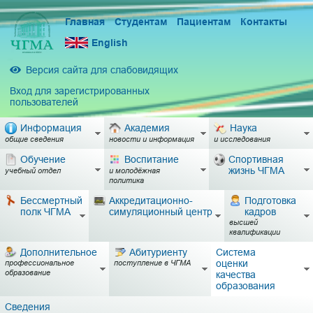
Главная
Студентам
Пациентам
Контакты
English
Версия сайта для слабовидящих
Вход для зарегистрированных
пользователей
Информация
Академия
Наука
общие сведения
новости и информация
и исследования
Обучение
Воспитание
Спортивная
жизнь ЧГМА
учебный отдел
и молодёжная
политика
Бессмертный
Аккредитационно-
Подготовка
полк ЧГМА
симуляционный центр
кадров
высшей
квалификации
Дополнительное
Абитуриенту
Система
оценки
профессиональное
поступление в ЧГМА
образование
качества
образования
Сведения