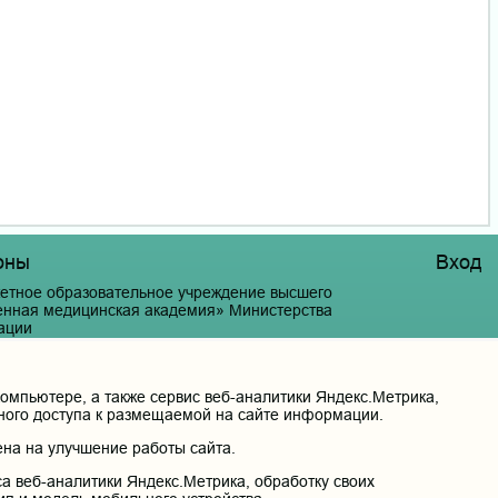
оны
Вход
етное образовательное учреждение высшего
венная медицинская академия» Министерства
ации
й край, г. Чита, ул. Горького, д. 39 «а».
мпьютере, а также сервис веб-аналитики Яндекс.Метрика,
нного доступа к размещаемой на сайте информации.
на на улучшение работы сайта.
а веб-аналитики Яндекс.Метрика, обработку своих