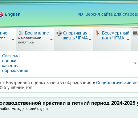
English
Версия сайта для слабо
ние
Воспитание
Спортивная
Бессмертный
жизнь ЧГМА
полк ЧГМА
дел
и молодёжная
политика
Система
оценки
качества
образования
я
»
Внутренняя оценка качества образования
»
Социологические и
025 учебный год.
оизводственной практики в летний период 2024-2025 
Учебно-методический отдел