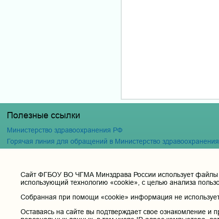
Полезные ссылки
Министерство здравоохранения РФ
Горячая линия для обращений в Министерство здравоохранени
Министерство науки и высшего образования РФ
Министерство просвещения Российской Федерации
Cайт ФГБОУ ВО ЧГМА Минздрава России использует файлы «
Единая коллекция цифровых образовательных ресурсов
использующий технологию «cookie», с целью анализа польз
ФГБОУ ВО "Пензенский государственный университет" Кафедра
Собранная при помощи «cookie» информация не используетс
Оставаясь на сайте вы подтверждает свое ознакомление и п