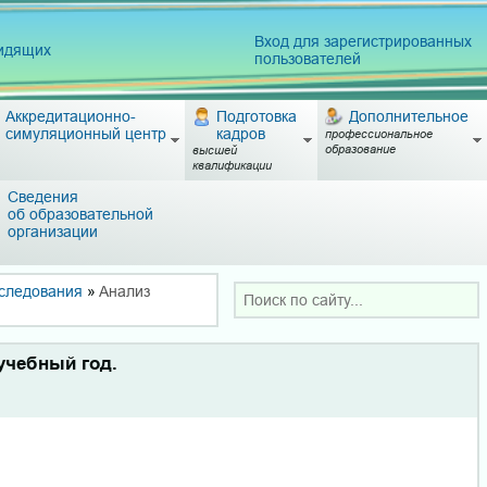
Вход для зарегистрированных
видящих
пользователей
Аккредитационно-
Подготовка
Дополнительное
симуляционный центр
кадров
профессиональное
образование
высшей
квалификации
Сведения
об образовательной
организации
сследования
»
Анализ
учебный год.