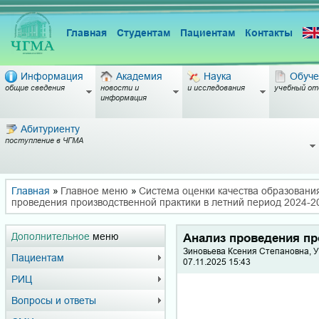
Главная
Студентам
Пациентам
Контакты
Информация
Академия
Наука
Обуче
общие сведения
новости и
и исследования
учебный от
информация
Абитуриенту
поступление в ЧГМА
Главная
»
Главное меню
»
Система оценки качества образовани
проведения производственной практики в летний период 2024-2
Дополнительное
меню
Анализ проведения пр
Зиновьева Ксения Степановна, 
Пациентам
07.11.2025 15:43
РИЦ
Вопросы и ответы