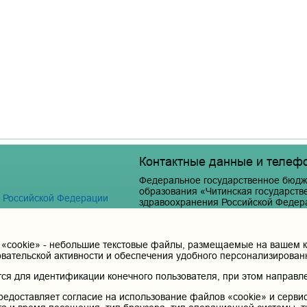
Контактные данные и телеф
Федеральное государственное бюдж
образования «Читинская государст
я Российской Федерации
здравоохранения Российской Федер
Юридический и фактический адрес:
672000, Российская Федерация, Забайкальски
cookie» - небольшие текстовые файлы, размещаемые на вашем ко
Телефон приёмной ректора:
овательской активности и обеспечения удобного персонализирова
 терапия
8 (3022) 35-43-24
я для идентификации конечного пользователя, при этом направле
Электронная почта:
pochta@chitgma.ru
редоставляет согласие на использование файлов «cookie» и сервис