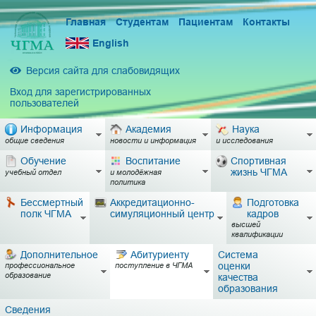
Главная
Студентам
Пациентам
Контакты
English
Версия сайта для слабовидящих
Вход для зарегистрированных
пользователей
Информация
Академия
Наука
общие сведения
новости и информация
и исследования
Обучение
Воспитание
Спортивная
жизнь ЧГМА
учебный отдел
и молодёжная
политика
Бессмертный
Аккредитационно-
Подготовка
полк ЧГМА
симуляционный центр
кадров
высшей
квалификации
Дополнительное
Абитуриенту
Система
оценки
профессиональное
поступление в ЧГМА
образование
качества
образования
Сведения