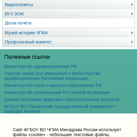
Видеосюжеты
ВУЗ ЗОЖ
Доска почёта
Музей истории ЧГМА
Профсоюзный комитет
Полезные ссылки
Министерство здравоохранения РФ
Горячая линия для обращений в Министерство
здравоохранения Российской Федерации
Министерство науки и высшего образования РФ
Министерство просвещения Российской Федерации
Единая коллекция цифровых образовательных ресурсов
ФГБОУ ВО "Пензенский государственный университет"
Кафедра терапия
Контактные данные и телефоны
Cайт ФГБОУ ВО ЧГМА Минздрава России использует
файлы «cookie» - небольшие текстовые файлы,
Федеральное государственное бюджетное образовательное