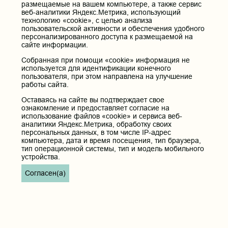
размещаемые на вашем компьютере, а также сервис
учреждение высшего образования «Читинская
веб-аналитики Яндекс.Метрика, использующий
государственная медицинская академия» Министерства
технологию «cookie», с целью анализа
здравоохранения Российской Федерации
пользовательской активности и обеспечения удобного
Юридический и фактический адрес:
персонализированного доступа к размещаемой на
672000, Российская Федерация, Забайкальский край, г. Чита, ул.
сайте информации.
Горького, д. 39 «а».
Собранная при помощи «cookie» информация не
Телефон приёмной ректора:
используется для идентификации конечного
8 (3022) 35-43-24
пользователя, при этом направлена на улучшение
работы сайта.
Электронная почта:
pochta@chitgma.ru
Оставаясь на сайте вы подтверждает свое
ознакомление и предоставляет согласие на
Официальная группа «ВКонтакте»:
использование файлов «cookie» и сервиса веб-
https://vk.com/news_chgma
аналитики Яндекс.Метрика, обработку своих
персональных данных, в том числе IP-адрес
Официальный канал «Телеграмм»:
компьютера, дата и время посещения, тип браузера,
https://t.me/chgma75
тип операционной системы, тип и модель мобильного
устройства.
Официальный канал «МАХ»:
https://max.ru/id7536010483_gos
Согласен(а)
Вход