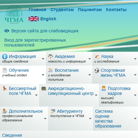
Главная
Студентам
Пациентам
Контакты
English
Версия сайта для слабовидящих
Вход для зарегистрированных
пользователей
Информация
Академия
Наука
общие сведения
новости и информация
и исследования
Обучение
Воспитание
Спортивная
жизнь ЧГМА
учебный отдел
и молодёжная
политика
Бессмертный
Аккредитационно-
Подготовка
полк ЧГМА
симуляционный центр
кадров
высшей
квалификации
Дополнительное
Абитуриенту
Система
оценки
профессиональное
поступление в ЧГМА
образование
качества
образования
Сведения