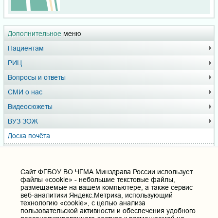
Дополнительное
меню
Пациентам
РИЦ
Вопросы и ответы
СМИ о нас
Видеосюжеты
ВУЗ ЗОЖ
Доска почёта
Музей истории ЧГМА
Профсоюзный комитет
Cайт ФГБОУ ВО ЧГМА Минздрава России использует
файлы «cookie» - небольшие текстовые файлы,
размещаемые на вашем компьютере, а также сервис
Полезные ссылки
веб-аналитики Яндекс.Метрика, использующий
технологию «cookie», с целью анализа
Министерство здравоохранения РФ
пользовательской активности и обеспечения удобного
Горячая линия для обращений в Министерство