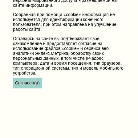
персонализированного доступа к размещаемой на
здравоохранения Российской Федерации
сайте информации.
Министерство науки и высшего образования РФ
Собранная при помощи «cookie» информация не
Министерство просвещения Российской Федерации
используется для идентификации конечного
пользователя, при этом направлена на улучшение
Единая коллекция цифровых образовательных ресурсов
работы сайта.
ФГБОУ ВО "Пензенский государственный университет"
Кафедра терапия
Оставаясь на сайте вы подтверждает свое
ознакомление и предоставляет согласие на
использование файлов «cookie» и сервиса веб-
Контактные данные и телефоны
аналитики Яндекс.Метрика, обработку своих
персональных данных, в том числе IP-адрес
Федеральное государственное бюджетное образовательное
компьютера, дата и время посещения, тип браузера,
учреждение высшего образования «Читинская
тип операционной системы, тип и модель мобильного
государственная медицинская академия» Министерства
устройства.
здравоохранения Российской Федерации
Согласен(а)
Юридический и фактический адрес:
672000, Российская Федерация, Забайкальский край, г. Чита, ул.
Горького, д. 39 «а».
Телефон приёмной ректора:
8 (3022) 35-43-24
Электронная почта:
pochta@chitgma.ru
Официальная группа «ВКонтакте»:
https://vk.com/news_chgma