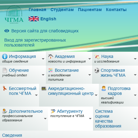
Главная
Студентам
Пациентам
Контакты
English
Версия сайта для слабовидящих
Вход для зарегистрированных
пользователей
Информация
Академия
Наука
общие сведения
новости и информация
и исследования
Обучение
Воспитание
Спортивная
жизнь ЧГМА
учебный отдел
и молодёжная
политика
Бессмертный
Аккредитационно-
Подготовка
полк ЧГМА
симуляционный центр
кадров
высшей
квалификации
Дополнительное
Абитуриенту
Система
оценки
профессиональное
поступление в ЧГМА
образование
качества
образования
Сведения