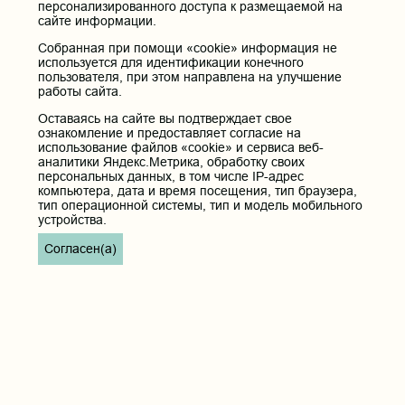
персонализированного доступа к размещаемой на
Горького, д. 39 «а».
сайте информации.
Телефон приёмной ректора:
Собранная при помощи «cookie» информация не
8 (3022) 35-43-24
используется для идентификации конечного
пользователя, при этом направлена на улучшение
Электронная почта:
работы сайта.
pochta@chitgma.ru
Оставаясь на сайте вы подтверждает свое
Официальная группа «ВКонтакте»:
ознакомление и предоставляет согласие на
https://vk.com/news_chgma
использование файлов «cookie» и сервиса веб-
Официальный канал «Телеграмм»:
аналитики Яндекс.Метрика, обработку своих
персональных данных, в том числе IP-адрес
https://t.me/chgma75
компьютера, дата и время посещения, тип браузера,
Официальный канал «МАХ»:
тип операционной системы, тип и модель мобильного
https://max.ru/id7536010483_gos
устройства.
Согласен(а)
Вход
Главная
Карта сайта
Реквизиты учреждения