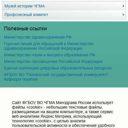
Музей истории ЧГМА
Профсоюзный комитет
Полезные ссылки
Министерство здравоохранения РФ
Горячая линия для обращений в Министерство
здравоохранения Российской Федерации
Министерство науки и высшего образования РФ
Министерство просвещения Российской Федерации
Единая коллекция цифровых образовательных ресурсов
ФГБОУ ВО "Пензенский государственный университет"
Кафедра терапия
Контактные данные и телефоны
Федеральное государственное бюджетное образовательное
Cайт ФГБОУ ВО ЧГМА Минздрава России использует
учреждение высшего образования «Читинская
файлы «cookie» - небольшие текстовые файлы,
государственная медицинская академия» Министерства
размещаемые на вашем компьютере, а также сервис
здравоохранения Российской Федерации
веб-аналитики Яндекс.Метрика, использующий
технологию «cookie», с целью анализа
Юридический и фактический адрес:
пользовательской активности и обеспечения удобного
672000, Российская Федерация, Забайкальский край, г. Чита, ул.