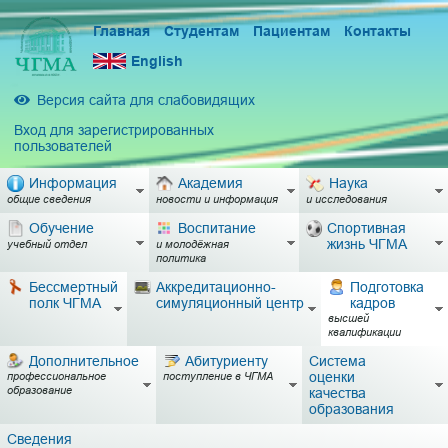
Главная
Студентам
Пациентам
Контакты
English
Версия сайта для слабовидящих
Вход для зарегистрированных
пользователей
Информация
Академия
Наука
общие сведения
новости и информация
и исследования
Обучение
Воспитание
Спортивная
жизнь ЧГМА
учебный отдел
и молодёжная
политика
Бессмертный
Аккредитационно-
Подготовка
полк ЧГМА
симуляционный центр
кадров
высшей
квалификации
Дополнительное
Абитуриенту
Система
оценки
профессиональное
поступление в ЧГМА
образование
качества
образования
Сведения