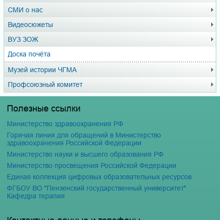
СМИ о нас
Видеосюжеты
ВУЗ ЗОЖ
Доска почёта
Музей истории ЧГМА
Профсоюзный комитет
Полезные ссылки
Министерство здравоохранения РФ
Горячая линия для обращений в Министерство
здравоохранения Российской Федерации
Министерство науки и высшего образования РФ
Министерство просвещения Российской Федерации
Единая коллекция цифровых образовательных ресурсов
ФГБОУ ВО "Пензенский государственный университет"
Кафедра терапия