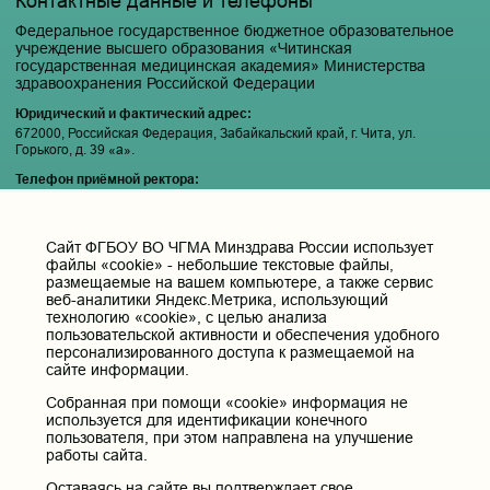
Контактные данные и телефоны
Федеральное государственное бюджетное образовательное
учреждение высшего образования «Читинская
государственная медицинская академия» Министерства
здравоохранения Российской Федерации
Юридический и фактический адрес:
672000, Российская Федерация, Забайкальский край, г. Чита, ул.
Горького, д. 39 «а».
Телефон приёмной ректора:
8 (3022) 35-43-24
Электронная почта:
Cайт ФГБОУ ВО ЧГМА Минздрава России использует
pochta@chitgma.ru
файлы «cookie» - небольшие текстовые файлы,
Официальная группа «ВКонтакте»:
размещаемые на вашем компьютере, а также сервис
https://vk.com/news_chgma
веб-аналитики Яндекс.Метрика, использующий
технологию «cookie», с целью анализа
Официальный канал «Телеграмм»:
пользовательской активности и обеспечения удобного
https://t.me/chgma75
персонализированного доступа к размещаемой на
сайте информации.
Официальный канал «МАХ»:
https://max.ru/id7536010483_gos
Собранная при помощи «cookie» информация не
используется для идентификации конечного
пользователя, при этом направлена на улучшение
Вход
работы сайта.
Оставаясь на сайте вы подтверждает свое