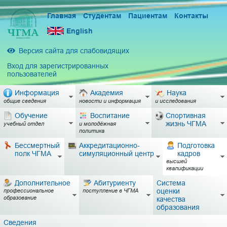
Главная
Студентам
Пациентам
Контакты
English
Версия сайта для слабовидящих
Вход для зарегистрированных
пользователей
Информация
Академия
Наука
общие сведения
новости и информация
и исследования
Обучение
Воспитание
Спортивная
жизнь ЧГМА
учебный отдел
и молодёжная
политика
Бессмертный
Аккредитационно-
Подготовка
полк ЧГМА
симуляционный центр
кадров
высшей
квалификации
Дополнительное
Абитуриенту
Система
оценки
профессиональное
поступление в ЧГМА
образование
качества
образования
Сведения