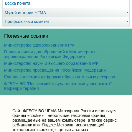
Доска почёта
Музей истории ЧГМА
Профсоюзный комитет
Полезные ссылки
Министерство здравоохранения РФ
Горячая линия для обращений в Министерство
здравоохранения Российской Федерации
Министерство науки и высшего образования РФ
Министерство просвещения Российской Федерации
Единая коллекция цифровых образовательных ресурсов
ФГБОУ ВО "Пензенский государственный университет"
Кафедра терапия
Контактные данные и телефоны
Cайт ФГБОУ ВО ЧГМА Минздрава России использует
Федеральное государственное бюджетное образовательное
файлы «cookie» - небольшие текстовые файлы,
учреждение высшего образования «Читинская
размещаемые на вашем компьютере, а также сервис
государственная медицинская академия» Министерства
веб-аналитики Яндекс.Метрика, использующий
здравоохранения Российской Федерации
технологию «cookie», с целью анализа