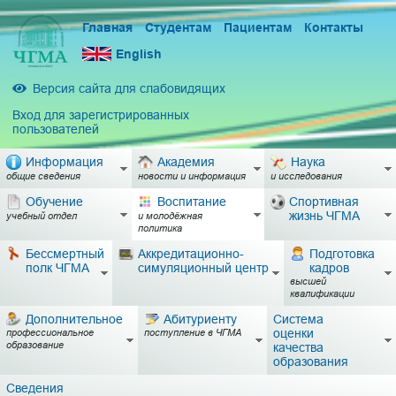
Главная
Студентам
Пациентам
Контакты
English
Версия сайта для слабовидящих
Вход для зарегистрированных
пользователей
Информация
Академия
Наука
общие сведения
новости и информация
и исследования
Обучение
Воспитание
Спортивная
жизнь ЧГМА
учебный отдел
и молодёжная
политика
Бессмертный
Аккредитационно-
Подготовка
полк ЧГМА
симуляционный центр
кадров
высшей
квалификации
Дополнительное
Абитуриенту
Система
оценки
профессиональное
поступление в ЧГМА
образование
качества
образования
Сведения