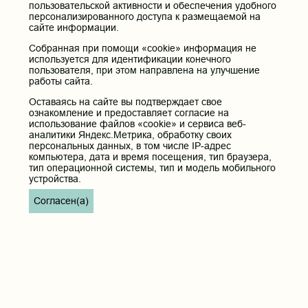
Юридический и фактический адрес:
пользовательской активности и обеспечения удобного
672000, Российская Федерация, Забайкальский край, г. Чита, ул.
персонализированного доступа к размещаемой на
Горького, д. 39 «а».
сайте информации.
Телефон приёмной ректора:
Собранная при помощи «cookie» информация не
8 (3022) 35-43-24
используется для идентификации конечного
пользователя, при этом направлена на улучшение
Электронная почта:
работы сайта.
pochta@chitgma.ru
Оставаясь на сайте вы подтверждает свое
Официальная группа «ВКонтакте»:
ознакомление и предоставляет согласие на
https://vk.com/news_chgma
использование файлов «cookie» и сервиса веб-
аналитики Яндекс.Метрика, обработку своих
Официальный канал «Телеграмм»:
персональных данных, в том числе IP-адрес
https://t.me/chgma75
компьютера, дата и время посещения, тип браузера,
тип операционной системы, тип и модель мобильного
Официальный канал «МАХ»:
устройства.
https://max.ru/id7536010483_gos
Согласен(а)
Вход
Главная
Карта сайта
Реквизиты учреждения