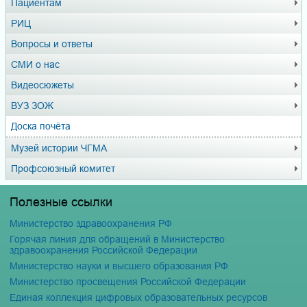
Пациентам
РИЦ
Вопросы и ответы
СМИ о нас
Видеосюжеты
ВУЗ ЗОЖ
Доска почёта
Музей истории ЧГМА
Профсоюзный комитет
Полезные ссылки
Министерство здравоохранения РФ
Горячая линия для обращений в Министерство
здравоохранения Российской Федерации
Министерство науки и высшего образования РФ
Министерство просвещения Российской Федерации
Единая коллекция цифровых образовательных ресурсов