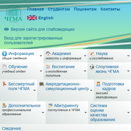
Главная
Студентам
Пациентам
Контакты
English
Версия сайта для слабовидящих
Вход для зарегистрированных
пользователей
Информация
Академия
Наука
общие сведения
новости и информация
и исследования
Обучение
Воспитание
Спортивная
жизнь ЧГМА
учебный отдел
и молодёжная
политика
Бессмертный
Аккредитационно-
Подготовка
полк ЧГМА
симуляционный центр
кадров
высшей
квалификации
Дополнительное
Абитуриенту
Система
оценки
профессиональное
поступление в ЧГМА
образование
качества
образования
Сведения