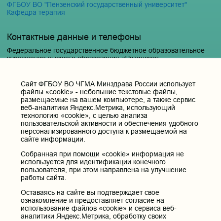
ФГБОУ ВО "Пензенский государственный университет"
Кафедра терапия
Контактные данные и телефоны
Федеральное государственное бюджетное образовательное
учреждение высшего образования «Читинская
государственная медицинская академия» Министерства
здравоохранения Российской Федерации
Cайт ФГБОУ ВО ЧГМА Минздрава России использует
Юридический и фактический адрес:
файлы «cookie» - небольшие текстовые файлы,
672000, Российская Федерация, Забайкальский край, г. Чита, ул.
размещаемые на вашем компьютере, а также сервис
Горького, д. 39 «а».
веб-аналитики Яндекс.Метрика, использующий
технологию «cookie», с целью анализа
Телефон приёмной ректора:
пользовательской активности и обеспечения удобного
8 (3022) 35-43-24
персонализированного доступа к размещаемой на
сайте информации.
Электронная почта:
pochta@chitgma.ru
Собранная при помощи «cookie» информация не
используется для идентификации конечного
Официальная группа «ВКонтакте»:
пользователя, при этом направлена на улучшение
https://vk.com/news_chgma
работы сайта.
Официальный канал «Телеграмм»:
Оставаясь на сайте вы подтверждает свое
https://t.me/chgma75
ознакомление и предоставляет согласие на
Официальный канал «МАХ»:
использование файлов «cookie» и сервиса веб-
https://max.ru/id7536010483_gos
аналитики Яндекс.Метрика, обработку своих