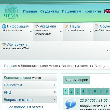
Главная
Студентам
Пациентам
Контакты
Информация
Академия
Наука
Обуче
общие сведения
новости и
и исследования
учебный от
информация
Абитуриенту
поступление в ЧГМА
Главная
»
Дополнительное меню
»
Вопросы и ответы
»
В ордина
Дополнительное
меню
Задать вопрос
Пациентам
1
2
3
4
5
6
7
8
РИЦ
Вопросы и ответы
22.04.2024 13:02
Добрый вечер!) Оп
Все вопросы и ответы