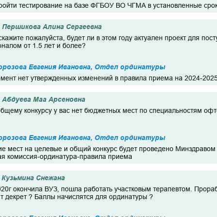
пройти тестирование на базе ФГБОУ ВО ЧГМА в установленные сро
Першикова Алина Сергеевна
скажите пожалуйста, будет ли в этом году актуален проект для пос
налом от 1.5 лет и более?
розова Евгения Ивановна, Отдел ординатуры
мент нет утвержденных изменений в правила приема на 2024-2025 г
Абдуева Маа Арсеновна
 общему конкурсу у вас нет бюджетных мест по специальностям оф
розова Евгения Ивановна, Отдел ординатуры
е мест на целевые и общий конкурс будет проведено Минздравом 
ая комиссия-ординатура-правила приема
Кузьмина Снежана
020г окончила ВУЗ, пошла работать участковым терапевтом. Прорабо
т декрет ? Баллы начислятся для ординатуры ?