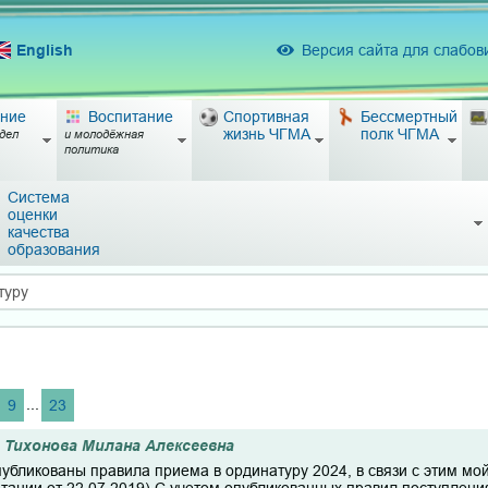
English
Версия сайта для слабо
ние
Воспитание
Спортивная
Бессмертный
жизнь ЧГМА
полк ЧГМА
дел
и молодёжная
политика
Система
оценки
качества
образования
туру
...
9
23
Тихонова Милана Алексеевна
убликованы правила приема в ординатуру 2024, в связи с этим мой