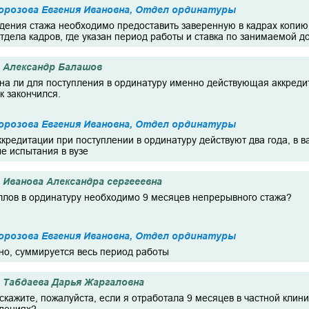
орозова Евгения Ивановна, Отдел ординатуры
дения стажа необходимо предоставить заверенную в кадрах копию 
 отдела кадров, где указан период работы и ставка по занимаемой 
Александр Балашов
жна ли для поступления в ординатуру именно действующая аккреди
к закончился.
орозова Евгения Ивановна, Отдел ординатуры
аккредитации при поступлении в ординатуру действуют два года, в
е испытания в вузе
Иванова Александра сергееевна
ллов в ординатуру необходимо 9 месяцев непрерывного стажа?
орозова Евгения Ивановна, Отдел ординатуры
ьно, суммируется весь период работы
Табдаева Дарья Жаргаловна
скажите, пожалуйста, если я отработала 9 месяцев в частной клин