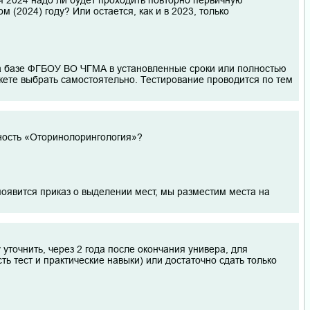
я 2024 надо ли будет проходить повторно первичную
м (2024) году? Или остается, как и в 2023, только
на базе ФГБОУ ВО ЧГМА в установленные сроки или полностью
жете выбрать самостоятельно. Тестирование проводится по тем
ьность «Оторинолорингология»?
появится приказ о выделении мест, мы разместим места на
 уточнить, через 2 года после окончания универа, для
ь тест и практические навыки) или достаточно сдать только