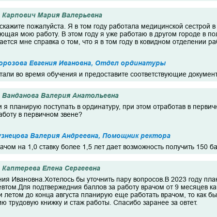
Карпович Мария Валерьевна
скажите пожалуйста. Я в том году работала медицинской сестрой в
ющая мою работу. В этом году я уже работаю в другом городе в п
ается мне справка о том, что я в том году в ковидном отделении р
орозова Евгения Ивановна, Отдел ординатуры
отали во время обучения и предоставите соответствующие докуме
Ванданова Валерия Анатольевна
и я планирую поступать в ординатуру, при этом отработав в первич
аботу в первичном звене?
знецова Валерия Андреевна, Помощник ректора
рачом на 1,0 ставку более 1,5 лет дает возможность получить 150 б
Каптерева Елена Сергеевна
ния Ивановна.Хотелось бы уточнить пару вопросов.В 2023 году пл
евтом.Для подтвержедния баллов за работу врачом от 9 месяцев к
 летом до конца августа планирую еще работать врачом, то как бы
 трудовую книжку и стаж работы. Спасибо заранее за овтет.