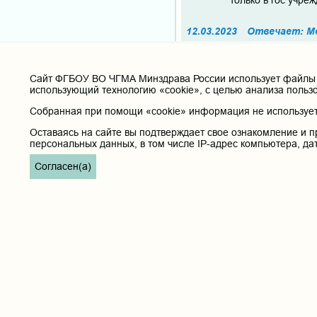
только в гос учре
12.03.2023
Отвечает: М
Здравствуйте, засчитывает
13.02.2023 12:56
Cайт ФГБОУ ВО ЧГМА Минздрава России использует файлы «
использующий технологию «cookie», с целью анализа польз
Здравствуйте, Ири
аккредитационный 
Собранная при помощи «cookie» информация не используетс
ли я пересдать ег
Оставаясь на сайте вы подтверждает свое ознакомление и п
персональных данных, в том числе IP-адрес компьютера, да
13.03.2023
Отвечает: Ки
Добрый день, при просроче
Согласен(а)
необходимо подать докумен
13.02.2023 12:25
Здравствуйте. Те
13.02.2023
Отвечает: М
Здравствуйте, да, согласн
12.02.2023 19:27