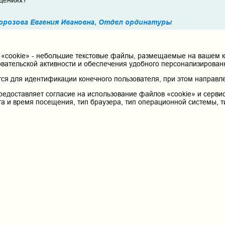
ждениях?
орозова Евгения Ивановна, Отдел ординатуры
ся официальное трудоустройство с занесением в трудовую книжку
Болдырев Сергей
cookie» - небольшие текстовые файлы, размещаемые на вашем ко
овательской активности и обеспечения удобного персонализирова
на Кимовна, скажите пожалуйста, если окончил ЧГМА в 2021 году, и 
тест для поступления в ординатуру является просроченным. Что н
я для идентификации конечного пользователя, при этом направле
о в Мед. Академии если работаю в другом регионе?
редоставляет согласие на использование файлов «cookie» и сервис
та и время посещения, тип браузера, тип операционной системы, т
риллова Ольга Александровна, По вопросам обучения в орд
нной аккредитации для поступления в ординатуру сдаются вступите
ты в приемную комиссию и явится к назначенной дате тестирован
Ананьева Екатерина Дмитриевна
стирование и задачи на специализированной первичной аккредитац
орозова Евгения Ивановна, Отдел ординатуры
о расписанию по специальностям
Иванов Иван Иванович