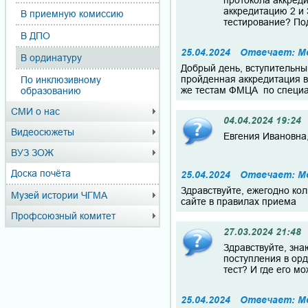
протокола аккреди
аккредитацию 2 и 3
В приемную комиссию
тестирование? По
В ДПО
25.04.2024
Отвечает: М
В ординатуру
Добрый день, вступительны
пройденная аккредитация в
По инклюзивному
же тестам ФМЦА по специа
образованию
СМИ о нас
04.04.2024 19:24
Видеосюжеты
Евгения Ивановна,
ВУЗ ЗОЖ
Доска почёта
25.04.2024
Отвечает: М
Здравствуйте, ежегодно кол
Музей истории ЧГМА
сайте в правилах приема
Профсоюзный комитет
27.03.2024 21:48
Здравствуйте, зна
поступления в орд
тест? И где его м
25.04.2024
Отвечает: М