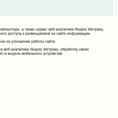
мпьютере, а также сервис веб-аналитики Яндекс.Метрика,
нного доступа к размещаемой на сайте информации.
в 2023 году хотел поступать в ординатуру, но
ужно для того чтобы пересдать тест для поступления? И могу
на на улучшение работы сайта.
а веб-аналитики Яндекс.Метрика, обработку своих
ип и модель мобильного устройства.
инатуре
льные испытания в виде очного тестирования. Для этого
ия.
ии сдаются в центре непрерывного тестирования? Спасибо.