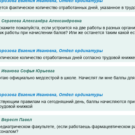
розова Евгения Ивановна, Отдел ординатуры
ется фактическое количество отработанных дней, указанное в труд
Сергеева Александра Александровна
скажите пожалуйста, если устроится на две работы в разных организ
ж работы при начислении балов? Или же останется таким какой ес
розова Евгения Ивановна, Отдел ординатуры
тическое количество отработанных дней согласно трудовой книжке
Иванова Софья Юрьевга
отаю официально медсестрой в школе. Начислят ли мне баллы дл
розова Евгения Ивановна, Отдел ординатуры
ствующим правилам на сегодняшний день, баллы начисляются при 
рудовой книжкой
Верест Павел
едиатрическом факультете, (если работаешь фармацевтическом ра
соналом?