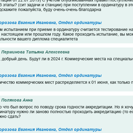
тации от 22.07.2019) С учетом опубликованных правил поступлени
 этапы? (сит задачи и станции) при поступлении в ординатуру в это
дскажите пожалуйста, буду очень-очень благодарна
орозова Евгения Ивановна, Отдел ординатуры
м испытанием при приеме в ординатуру считается тестирование 
 настоящем или прошлом году. Какое проходить испытание, вы мо
льности вашего диплома специалитета
Перминова Татьяна Алексеевна
 добрый день. Будут ли в 2024 г. Коммерческие места на специал
орозова Евгения Ивановна, Отдел ординатуры
ичество коммерческих мест распределяется к 01 июня, как только 
Полякова Анна
ю что был вопрос по поводу срока годности аккредитации. Но я хочу
инатуру нужно ли заново полностью проходить аккредитацию (то ест
ожно сдать?
орозова Евгения Ивановна, Отдел ординатуры