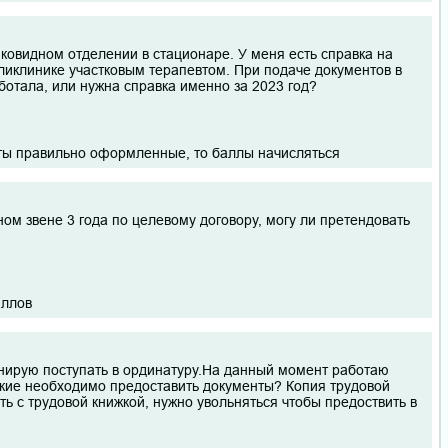
 ковидном отделении в стационаре. У меня есть справка на
оликлинике участковым терапевтом. При подаче документов в
аботала, или нужна справка именно за 2023 год?
нты правильно оформленные, то баллы начисляться
ном звене 3 года по целевому договору, могу ли претендовать
аллов
анирую поступать в ординатуру.На данный момент работаю
акие необходимо предоставить документы? Копия трудовой
ть с трудовой книжкой, нужно увольняться чтобы предоствить в