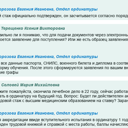
розова Евгения Ивановна, Отдел ординатуры
й стаж официально подтвержден, он засчитывается согласно поря
Терещенко Ксения Викторовна
вильно ли я понимаю, что для подачи документов через электронны
оется заявление для поступления? Или же есть образец заявления,
орозова Евгения Ивановна, Отдел ординатуры
и все данные паспорта, СНИЛС, военного билета и диплома в соотв
орму обучения. После этого сформируются заявления по вашим вн
щие графы
Соловей Мария Михайловна
жите пожалуйста, окончила лечебное дело в 22 году, сейчас работ
ть в ординатуру на будущий год. Вопрос: Будет ли действителен ак
рудовой стаж с высшим медицинским образованием на ставку? Зара
орозова Евгения Ивановна, Отдел ординатуры
я аккредитации ввиде вступительного испытания в ординатуру 1 год,
жден трудовой книжкой и справкой с места работы, баллы начисля