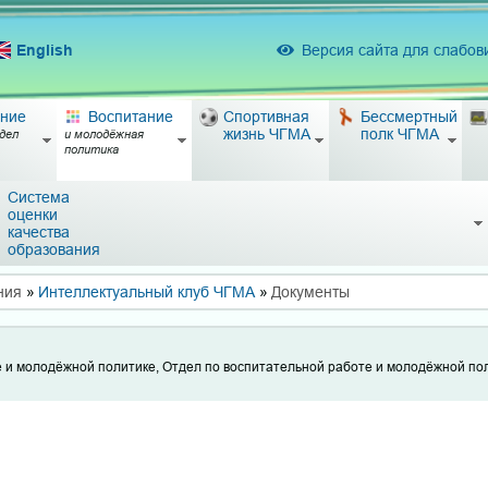
English
Версия сайта для слабо
ние
Воспитание
Спортивная
Бессмертный
жизнь ЧГМА
полк ЧГМА
дел
и молодёжная
политика
Система
оценки
качества
образования
ния
»
Интеллектуальный клуб ЧГМА
»
Документы
е и молодёжной политике, Отдел по воспитательной работе и молодёжной по