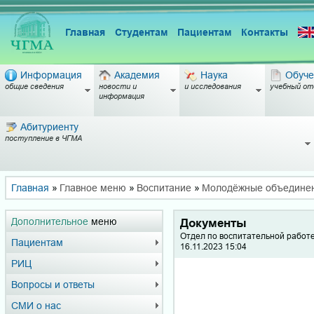
Главная
Студентам
Пациентам
Контакты
Информация
Академия
Наука
Обуче
общие сведения
новости и
и исследования
учебный от
информация
Абитуриенту
поступление в ЧГМА
Главная
»
Главное меню
»
Воспитание
»
Молодёжные объедине
Дополнительное
меню
Документы
Отдел по воспитательной работ
Пациентам
16.11.2023 15:04
РИЦ
Вопросы и ответы
СМИ о нас