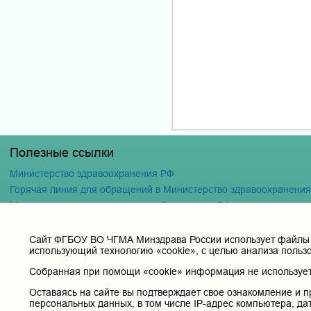
Полезные ссылки
Министерство здравоохранения РФ
Горячая линия для обращений в Министерство здравоохранени
Министерство науки и высшего образования РФ
Министерство просвещения Российской Федерации
Единая коллекция цифровых образовательных ресурсов
Cайт ФГБОУ ВО ЧГМА Минздрава России использует файлы «
использующий технологию «cookie», с целью анализа польз
ФГБОУ ВО "Пензенский государственный университет" Кафедра
Собранная при помощи «cookie» информация не используетс
Оставаясь на сайте вы подтверждает свое ознакомление и п
персональных данных, в том числе IP-адрес компьютера, да