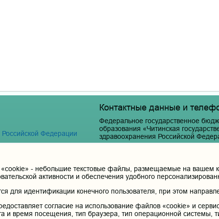
Контактные данные и телеф
Федеральное государственное бюдж
образования «Читинская государст
я Российской Федерации
здравоохранения Российской Федер
Юридический и фактический адрес:
672000, Российская Федерация, Забайкальски
cookie» - небольшие текстовые файлы, размещаемые на вашем ко
Телефон приёмной ректора:
овательской активности и обеспечения удобного персонализирова
 терапия
8 (3022) 35-43-24
я для идентификации конечного пользователя, при этом направле
Электронная почта:
pochta@chitgma.ru
редоставляет согласие на использование файлов «cookie» и сервис
та и время посещения, тип браузера, тип операционной системы, т
Официальная группа «ВКонтакте»: