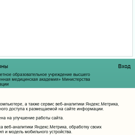
оны
Вход
етное образовательное учреждение высшего
венная медицинская академия» Министерства
ации
й край, г. Чита, ул. Горького, д. 39 «а».
мпьютере, а также сервис веб-аналитики Яндекс.Метрика,
нного доступа к размещаемой на сайте информации.
на на улучшение работы сайта.
а веб-аналитики Яндекс.Метрика, обработку своих
ип и модель мобильного устройства.