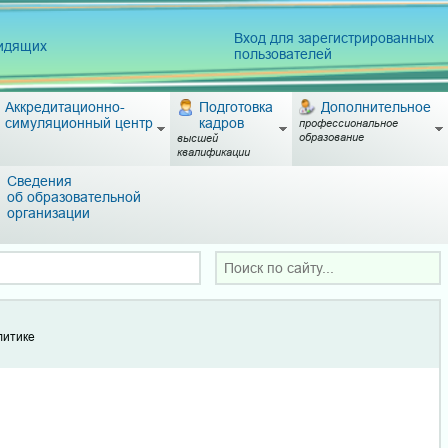
Вход для зарегистрированных
видящих
пользователей
Аккредитационно-
Подготовка
Дополнительное
симуляционный центр
кадров
профессиональное
образование
высшей
квалификации
Сведения
об образовательной
организации
литике