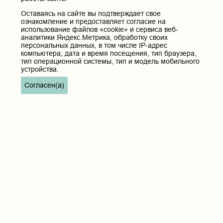
Оставаясь на сайте вы подтверждает свое
СМИ о нас
ознакомление и предоставляет согласие на
использование файлов «cookie» и сервиса веб-
Видеосюжеты
аналитики Яндекс.Метрика, обработку своих
Видеосюжеты
персональных данных, в том числе IP-адрес
компьютера, дата и время посещения, тип браузера,
ВУЗ ЗОЖ
тип операционной системы, тип и модель мобильного
устройства.
Доска почёта
Согласен(а)
Музей истории ЧГМА
Профсоюзный комитет
Полезные ссылки
Министерство здравоохранения РФ
Горячая линия для обращений в Министерство
здравоохранения Российской Федерации
Министерство науки и высшего образования РФ
Министерство просвещения Российской Федерации
Единая коллекция цифровых образовательных ресурсов
ФГБОУ ВО "Пензенский государственный университет"
Кафедра терапия