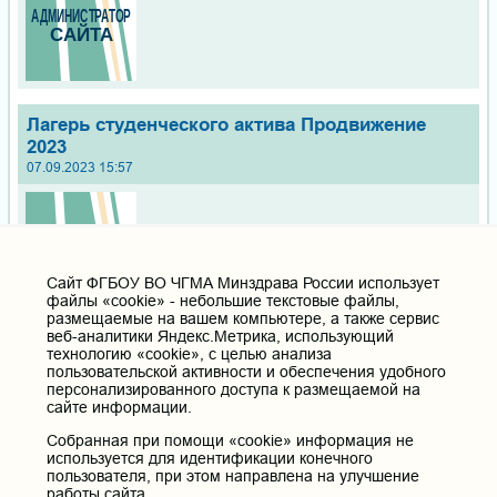
Лагерь студенческого актива Продвижение
2023
07.09.2023 15:57
Cайт ФГБОУ ВО ЧГМА Минздрава России использует
файлы «cookie» - небольшие текстовые файлы,
размещаемые на вашем компьютере, а также сервис
1
2
3
4
5
6
веб-аналитики Яндекс.Метрика, использующий
технологию «cookie», с целью анализа
пользовательской активности и обеспечения удобного
персонализированного доступа к размещаемой на
Дополнительное
меню
сайте информации.
Пациентам
Собранная при помощи «cookie» информация не
используется для идентификации конечного
РИЦ
пользователя, при этом направлена на улучшение
работы сайта.
Вопросы и ответы