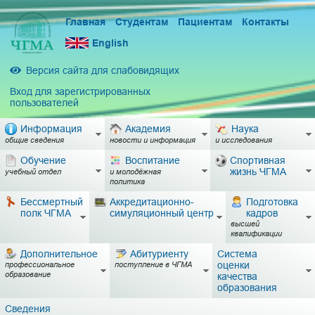
Главная
Студентам
Пациентам
Контакты
English
Версия сайта для слабовидящих
Вход для зарегистрированных
пользователей
Информация
Академия
Наука
общие сведения
новости и информация
и исследования
Обучение
Воспитание
Спортивная
жизнь ЧГМА
учебный отдел
и молодёжная
политика
Бессмертный
Аккредитационно-
Подготовка
полк ЧГМА
симуляционный центр
кадров
высшей
квалификации
Дополнительное
Абитуриенту
Система
оценки
профессиональное
поступление в ЧГМА
образование
качества
образования
Сведения