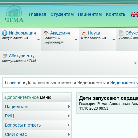
Главная
Студентам
Пациентам
Контакты
Информация
Академия
Наука
Обуче
общие сведения
новости и
и исследования
учебный от
информация
Абитуриенту
поступление в ЧГМА
Главная
»
Дополнительное меню
»
Видеосюжеты
»
Видеосюжет
Дополнительное
меню
Дети запускают сердц
Глазырин Роман Алексеевич, Ад
Пациентам
11.10.2023 09:53
РИЦ
Вопросы и ответы
СМИ о нас