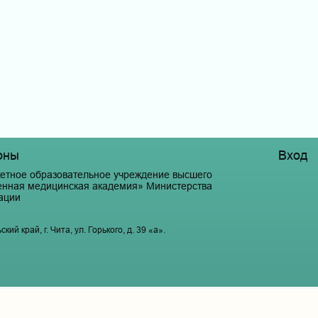
оны
Вход
етное образовательное учреждение высшего
венная медицинская академия» Министерства
ации
й край, г. Чита, ул. Горького, д. 39 «а».