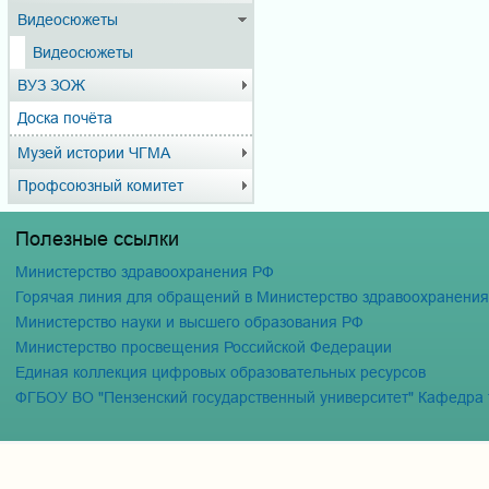
Видеосюжеты
Видеосюжеты
ВУЗ ЗОЖ
Доска почёта
Музей истории ЧГМА
Профсоюзный комитет
Полезные ссылки
Министерство здравоохранения РФ
Горячая линия для обращений в Министерство здравоохранени
Министерство науки и высшего образования РФ
Министерство просвещения Российской Федерации
Единая коллекция цифровых образовательных ресурсов
ФГБОУ ВО "Пензенский государственный университет" Кафедра