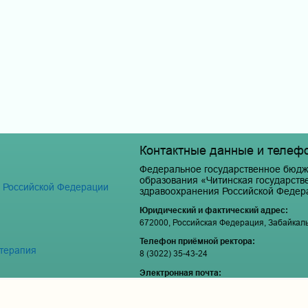
Контактные данные и телеф
Федеральное государственное бюдж
образования «Читинская государст
я Российской Федерации
здравоохранения Российской Федер
Юридический и фактический адрес:
672000, Российская Федерация, Забайкальски
Телефон приёмной ректора:
 терапия
8 (3022) 35-43-24
Электронная почта:
pochta@chitgma.ru
Официальная группа «ВКонтакте»: