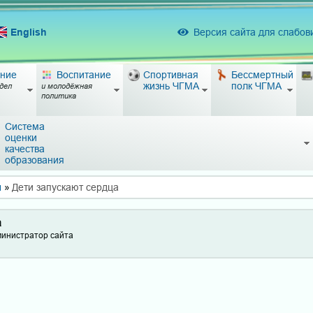
English
Версия сайта для слабо
ние
Воспитание
Спортивная
Бессмертный
жизнь ЧГМА
полк ЧГМА
дел
и молодёжная
политика
Система
оценки
качества
образования
ы
»
Дети запускают сердца
а
министратор сайта