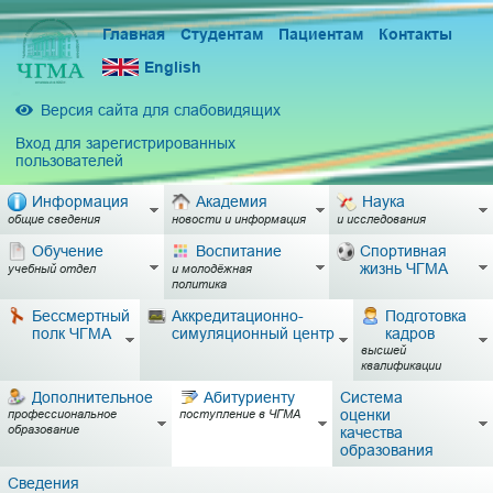
Главная
Студентам
Пациентам
Контакты
English
Версия сайта для слабовидящих
Вход для зарегистрированных
пользователей
Информация
Академия
Наука
общие сведения
новости и информация
и исследования
Обучение
Воспитание
Спортивная
жизнь ЧГМА
учебный отдел
и молодёжная
политика
Бессмертный
Аккредитационно-
Подготовка
полк ЧГМА
симуляционный центр
кадров
высшей
квалификации
Дополнительное
Абитуриенту
Система
оценки
профессиональное
поступление в ЧГМА
образование
качества
образования
Сведения