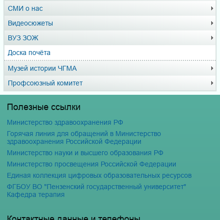
СМИ о нас
Видеосюжеты
ВУЗ ЗОЖ
Доска почёта
Музей истории ЧГМА
Профсоюзный комитет
Полезные ссылки
Министерство здравоохранения РФ
Горячая линия для обращений в Министерство
здравоохранения Российской Федерации
Министерство науки и высшего образования РФ
Министерство просвещения Российской Федерации
Единая коллекция цифровых образовательных ресурсов
ФГБОУ ВО "Пензенский государственный университет"
Кафедра терапия
Контактные данные и телефоны