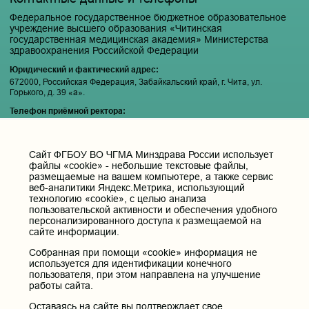
Федеральное государственное бюджетное образовательное
учреждение высшего образования «Читинская
государственная медицинская академия» Министерства
здравоохранения Российской Федерации
Юридический и фактический адрес:
672000, Российская Федерация, Забайкальский край, г. Чита, ул.
Горького, д. 39 «а».
Телефон приёмной ректора:
8 (3022) 35-43-24
Электронная почта:
Cайт ФГБОУ ВО ЧГМА Минздрава России использует
pochta@chitgma.ru
файлы «cookie» - небольшие текстовые файлы,
Официальная группа «ВКонтакте»:
размещаемые на вашем компьютере, а также сервис
https://vk.com/news_chgma
веб-аналитики Яндекс.Метрика, использующий
технологию «cookie», с целью анализа
Официальный канал «Телеграмм»:
пользовательской активности и обеспечения удобного
https://t.me/chgma75
персонализированного доступа к размещаемой на
сайте информации.
Официальный канал «МАХ»:
https://max.ru/id7536010483_gos
Собранная при помощи «cookie» информация не
используется для идентификации конечного
пользователя, при этом направлена на улучшение
Вход
работы сайта.
Оставаясь на сайте вы подтверждает свое