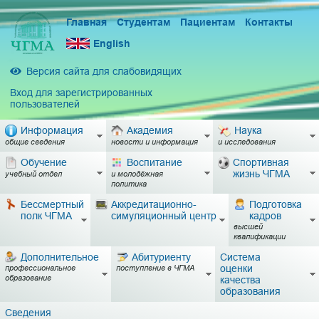
Главная
Студентам
Пациентам
Контакты
English
Версия сайта для слабовидящих
Вход для зарегистрированных
пользователей
Информация
Академия
Наука
общие сведения
новости и информация
и исследования
Обучение
Воспитание
Спортивная
жизнь ЧГМА
учебный отдел
и молодёжная
политика
Бессмертный
Аккредитационно-
Подготовка
полк ЧГМА
симуляционный центр
кадров
высшей
квалификации
Дополнительное
Абитуриенту
Система
оценки
профессиональное
поступление в ЧГМА
образование
качества
образования
Сведения