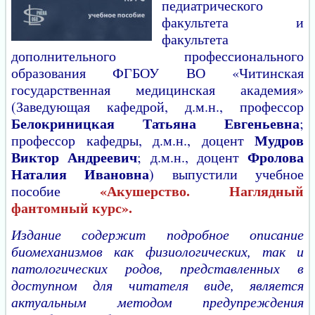
педиатрического
факультета и
факультета
дополнительного профессионального
образования ФГБОУ ВО «Читинская
государственная медицинская академия»
(Заведующая кафедрой, д.м.н., профессор
Белокриницкая Татьяна Евгеньевна
;
Мудров
профессор кафедры, д.м.н., доцент
Виктор Андреевич
Фролова
; д.м.н., доцент
Наталия Ивановна
) выпустили учебное
«Акушерство. Наглядный
пособие
фантомный курс».
Издание содержит подробное описание
биомеханизмов как физиологических, так и
патологических родов, представленных в
доступном для читателя виде, является
актуальным методом предупреждения