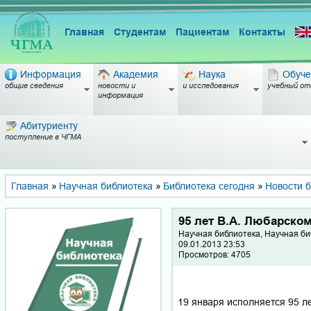
Главная
Студентам
Пациентам
Контакты
Информация
Академия
Наука
Обуче
общие сведения
новости и
и исследования
учебный от
информация
Абитуриенту
поступление в ЧГМА
Главная
»
Научная библиотека
»
Библиотека сегодня
»
Новости 
95 лет В.А. Любарско
Научная библиотека, Научная б
09.01.2013 23:53
Просмотров: 4705
19 января исполняется 95 лет