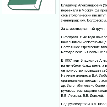
Владимир Александрович (Зе
переехала в Москву, где про
стоматологический институт
Ленинградском, Волховском,
За самоотверженный труд и
С февраля 1948 года началс
начальником челюстно-лицев
Постоянное стремление тала
методов лечения больных с
В 1957 году Владимира Алек
на лечебном факультете, а в
он полностью посвящает себ
Научные интересы В.А. Люба
оригинальные методы пласти
др. Им опубликовано более 
руководством защитил канди
В.В. Лескова, В.В. Донской.
Под руководством В.А. Люба