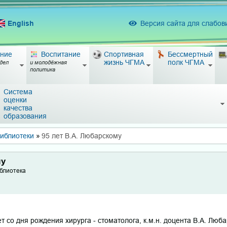
English
Версия сайта для слабо
ние
Воспитание
Спортивная
Бессмертный
жизнь ЧГМА
полк ЧГМА
дел
и молодёжная
политика
Система
оценки
качества
образования
библиотеки
»
95 лет В.А. Любарскому
му
иблиотека
 со дня рождения хирурга - стоматолога, к.м.н. доцента В.А. Любарс