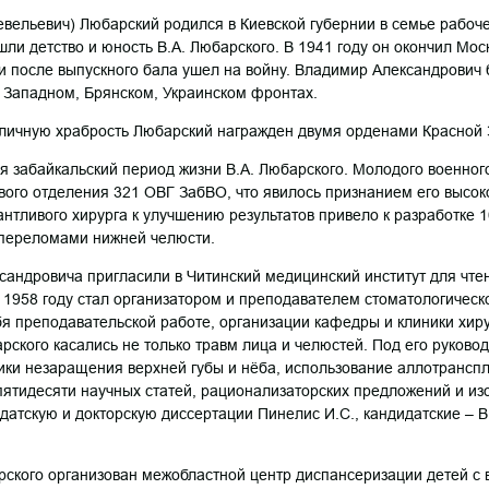
вельевич) Любарский родился в Киевской губернии в семье рабоче
шли детство и юность В.А. Любарского. В 1941 году он окончил Мо
 и после выпускного бала ушел на войну. Владимир Александрович
 Западном, Брянском, Украинском фронтах.
 личную храбрость Любарский награжден двумя орденами Красной 
я забайкальский период жизни В.А. Любарского. Молодого военног
ого отделения 321 ОВГ ЗабВО, что явилось признанием его высоко
нтливого хирурга к улучшению результатов привело к разработке 
 переломами нижней челюсти.
сандровича пригласили в Читинский медицинский институт для чте
 1958 году стал организатором и преподавателем стоматологическо
я преподавательской работе, организации кафедры и клиники хиру
рского касались не только травм лица и челюстей. Под его руково
ки незаращения верхней губы и нёба, использование аллотранспл
пятидесяти научных статей, рационализаторских предложений и из
датскую и докторскую диссертации Пинелис И.С., кандидатские – В
рского организован межобластной центр диспансеризации детей с