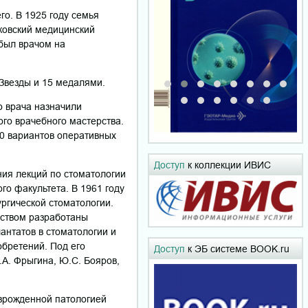
го. В 1925 году семья
сковский медицинский
 был врачом на
Звезды и 15 медалями.
о врача назначили
го врачебного мастерства.
10 вариантов оперативных
Доступ
к коллекции ИВИС
ния лекций по стоматологии
го факультета. В 1961 году
ргической стоматологии.
дством разработаны
антатов в стоматологии и
обретений. Под его
Доступ
к ЭБ системе BOOK.ru
.А. Фрыгина, Ю.С. Бояров,
 врожденной патологией