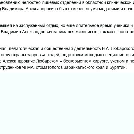
тановлению челюстно-лицевых отделений в областной клинической 
уд Владимира Александровича был отмечен двумя медалями и поче
 вышел на заслуженный отдых, но еще длительное время ученики и
 Владимир Александрович занимался живописью, так как с юных ле
ная, педагогическая и общественная деятельность В.А. Любарског
делу охраны здоровья людей, подготовки молодых специалистов и
 Александровиче Любарском – бескорыстном хирурге, ученом и пе
отрудников ЧГМА, стоматологов Забайкальского края и Бурятии.