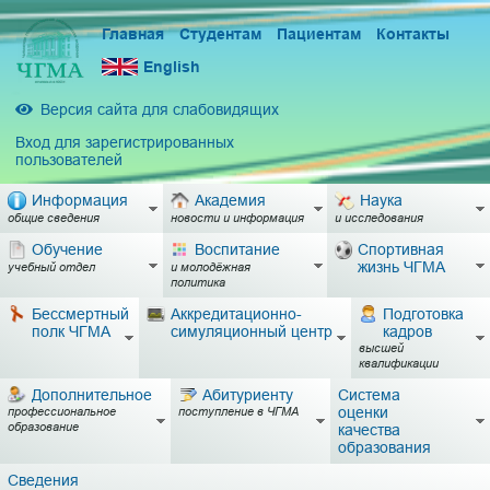
Главная
Студентам
Пациентам
Контакты
English
Версия сайта для слабовидящих
Вход для зарегистрированных
пользователей
Информация
Академия
Наука
общие сведения
новости и информация
и исследования
Обучение
Воспитание
Спортивная
жизнь ЧГМА
учебный отдел
и молодёжная
политика
Бессмертный
Аккредитационно-
Подготовка
полк ЧГМА
симуляционный центр
кадров
высшей
квалификации
Дополнительное
Абитуриенту
Система
оценки
профессиональное
поступление в ЧГМА
образование
качества
образования
Сведения