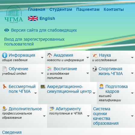
Главная
Студентам
Пациентам
Контакты
English
Версия сайта для слабовидящих
Вход для зарегистрированных
пользователей
Информация
Академия
Наука
общие сведения
новости и информация
и исследования
Обучение
Воспитание
Спортивная
жизнь ЧГМА
учебный отдел
и молодёжная
политика
Бессмертный
Аккредитационно-
Подготовка
полк ЧГМА
симуляционный центр
кадров
высшей
квалификации
Дополнительное
Абитуриенту
Система
оценки
профессиональное
поступление в ЧГМА
образование
качества
образования
Сведения