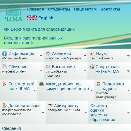
Главная
Студентам
Пациентам
Контакты
English
Версия сайта для слабовидящих
Вход для зарегистрированных
пользователей
Информация
Академия
Наука
общие сведения
новости и информация
и исследования
Обучение
Воспитание
Спортивная
жизнь ЧГМА
учебный отдел
и молодёжная
политика
Бессмертный
Аккредитационно-
Подготовка
полк ЧГМА
симуляционный центр
кадров
высшей
квалификации
Дополнительное
Абитуриенту
Система
оценки
профессиональное
поступление в ЧГМА
образование
качества
образования
Сведения