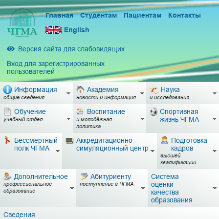
Главная
Студентам
Пациентам
Контакты
English
Версия сайта для слабовидящих
Вход для зарегистрированных
пользователей
Информация
Академия
Наука
общие сведения
новости и информация
и исследования
Обучение
Воспитание
Спортивная
жизнь ЧГМА
учебный отдел
и молодёжная
политика
Бессмертный
Аккредитационно-
Подготовка
полк ЧГМА
симуляционный центр
кадров
высшей
квалификации
Дополнительное
Абитуриенту
Система
оценки
профессиональное
поступление в ЧГМА
образование
качества
образования
Сведения