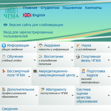
Главная
Студентам
Пациентам
Контакты
English
Версия сайта для слабовидящих
Вход для зарегистрированных
пользователей
Информация
Академия
Наука
общие сведения
новости и информация
и исследования
Обучение
Воспитание
Спортивная
жизнь ЧГМА
учебный отдел
и молодёжная
политика
Бессмертный
Аккредитационно-
Подготовка
полк ЧГМА
симуляционный центр
кадров
высшей
квалификации
Дополнительное
Абитуриенту
Система
оценки
профессиональное
поступление в ЧГМА
образование
качества
образования
Сведения