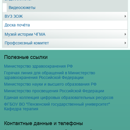
Видеосюжеты
ВУЗ ЗОЖ
Доска почёта
Музей истории ЧГМА
Профсоюзный комитет
Полезные ссылки
Министерство здравоохранения РФ
Горячая линия для обращений в Министерство
здравоохранения Российской Федерации
Министерство науки и высшего образования РФ
Министерство просвещения Российской Федерации
Единая коллекция цифровых образовательных ресурсов
ФГБОУ ВО "Пензенский государственный университет"
Кафедра терапия
Контактные данные и телефоны