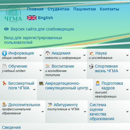
Главная
Студентам
Пациентам
Контакты
English
Версия сайта для слабовидящих
Вход для зарегистрированных
пользователей
Информация
Академия
Наука
общие сведения
новости и информация
и исследования
Обучение
Воспитание
Спортивная
жизнь ЧГМА
учебный отдел
и молодёжная
политика
Бессмертный
Аккредитационно-
Подготовка
полк ЧГМА
симуляционный центр
кадров
высшей
квалификации
Дополнительное
Абитуриенту
Система
оценки
профессиональное
поступление в ЧГМА
образование
качества
образования
Сведения