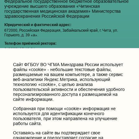
Федеральное государственное бюджетное образовательное
учреждение высшего образования «Читинская
государственная медицинская академия» Министерства
здравоохранения Российской Федерации
Юридический и фактический адрес:
672000, Российская Федерация, Забайкальский край, г. Чита, ул.
Горького, д. 39 «а».
Телефон приёмной ректора:
8 (3022) 35-43-24
Электронная почта:
pochta@chitgma.ru
Cайт ФГБОУ ВО ЧГМА Минздрава России использует
файлы «cookie» - небольшие текстовые файлы,
Официальная группа «ВКонтакте»:
размещаемые на вашем компьютере, а также сервис
https://vk.com/news_chgma
веб-аналитики Яндекс.Метрика, использующий
технологию «cookie», с целью анализа
Официальный канал «Телеграмм»:
пользовательской активности и обеспечения удобного
https://t.me/chgma75
персонализированного доступа к размещаемой на
сайте информации.
Официальный канал «МАХ»:
https://max.ru/id7536010483_gos
Собранная при помощи «cookie» информация не
используется для идентификации конечного
пользователя, при этом направлена на улучшение
Вход
работы сайта.
Оставаясь на сайте вы подтверждает свое
ознакомление и предоставляет согласие на