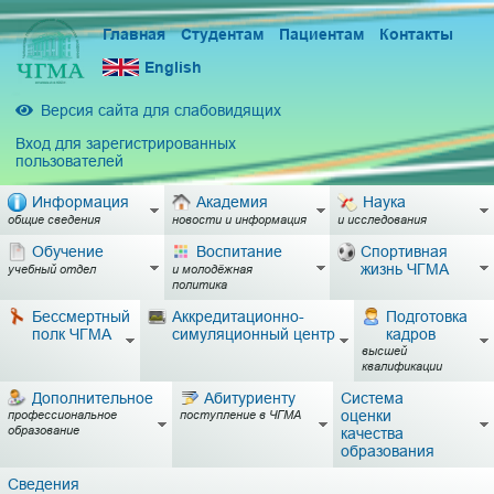
Главная
Студентам
Пациентам
Контакты
English
Версия сайта для слабовидящих
Вход для зарегистрированных
пользователей
Информация
Академия
Наука
общие сведения
новости и информация
и исследования
Обучение
Воспитание
Спортивная
жизнь ЧГМА
учебный отдел
и молодёжная
политика
Бессмертный
Аккредитационно-
Подготовка
полк ЧГМА
симуляционный центр
кадров
высшей
квалификации
Дополнительное
Абитуриенту
Система
оценки
профессиональное
поступление в ЧГМА
образование
качества
образования
Сведения