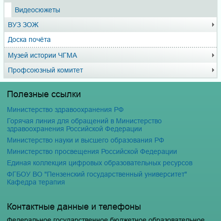
Видеосюжеты
ВУЗ ЗОЖ
Доска почёта
Музей истории ЧГМА
Профсоюзный комитет
Полезные ссылки
Министерство здравоохранения РФ
Горячая линия для обращений в Министерство
здравоохранения Российской Федерации
Министерство науки и высшего образования РФ
Министерство просвещения Российской Федерации
Единая коллекция цифровых образовательных ресурсов
ФГБОУ ВО "Пензенский государственный университет"
Кафедра терапия
Контактные данные и телефоны
Федеральное государственное бюджетное образовательное