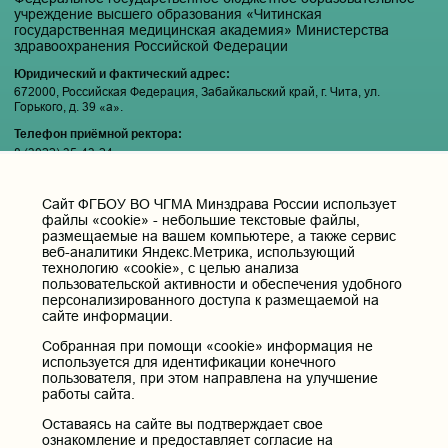
учреждение высшего образования «Читинская
государственная медицинская академия» Министерства
здравоохранения Российской Федерации
Юридический и фактический адрес:
672000, Российская Федерация, Забайкальский край, г. Чита, ул.
Горького, д. 39 «а».
Телефон приёмной ректора:
8 (3022) 35-43-24
Электронная почта:
pochta@chitgma.ru
Cайт ФГБОУ ВО ЧГМА Минздрава России использует
файлы «cookie» - небольшие текстовые файлы,
Официальная группа «ВКонтакте»:
размещаемые на вашем компьютере, а также сервис
https://vk.com/news_chgma
веб-аналитики Яндекс.Метрика, использующий
технологию «cookie», с целью анализа
Официальный канал «Телеграмм»:
пользовательской активности и обеспечения удобного
https://t.me/chgma75
персонализированного доступа к размещаемой на
Официальный канал «МАХ»:
сайте информации.
https://max.ru/id7536010483_gos
Собранная при помощи «cookie» информация не
используется для идентификации конечного
Вход
пользователя, при этом направлена на улучшение
работы сайта.
Оставаясь на сайте вы подтверждает свое
ознакомление и предоставляет согласие на