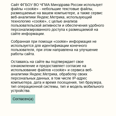
Горького, д. 39 «а».
Cайт ФГБОУ ВО ЧГМА Минздрава России использует
файлы «cookie» - небольшие текстовые файлы,
Телефон приёмной ректора:
размещаемые на вашем компьютере, а также сервис
8 (3022) 35-43-24
веб-аналитики Яндекс.Метрика, использующий
Электронная почта:
технологию «cookie», с целью анализа
пользовательской активности и обеспечения удобного
pochta@chitgma.ru
персонализированного доступа к размещаемой на
Официальная группа «ВКонтакте»:
сайте информации.
https://vk.com/news_chgma
Собранная при помощи «cookie» информация не
Официальный канал «Телеграмм»:
используется для идентификации конечного
https://t.me/chgma75
пользователя, при этом направлена на улучшение
работы сайта.
Официальный канал «МАХ»:
https://max.ru/id7536010483_gos
Оставаясь на сайте вы подтверждает свое
ознакомление и предоставляет согласие на
использование файлов «cookie» и сервиса веб-
Вход
аналитики Яндекс.Метрика, обработку своих
персональных данных, в том числе IP-адрес
компьютера, дата и время посещения, тип браузера,
тип операционной системы, тип и модель мобильного
устройства.
Главная
Согласен(а)
Карта сайта
Реквизиты учреждения
Контакты