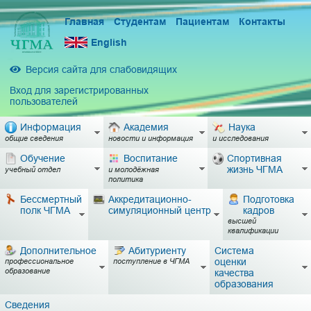
Главная
Студентам
Пациентам
Контакты
English
Версия сайта для слабовидящих
Вход для зарегистрированных
пользователей
Информация
Академия
Наука
общие сведения
новости и информация
и исследования
Обучение
Воспитание
Спортивная
жизнь ЧГМА
учебный отдел
и молодёжная
политика
Бессмертный
Аккредитационно-
Подготовка
полк ЧГМА
симуляционный центр
кадров
высшей
квалификации
Дополнительное
Абитуриенту
Система
оценки
профессиональное
поступление в ЧГМА
образование
качества
образования
Сведения