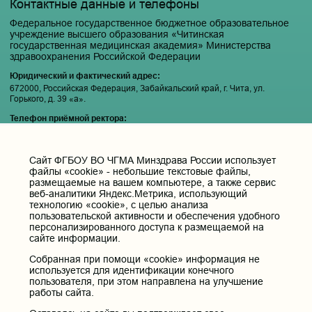
Контактные данные и телефоны
Федеральное государственное бюджетное образовательное
учреждение высшего образования «Читинская
государственная медицинская академия» Министерства
здравоохранения Российской Федерации
Юридический и фактический адрес:
672000, Российская Федерация, Забайкальский край, г. Чита, ул.
Горького, д. 39 «а».
Телефон приёмной ректора:
8 (3022) 35-43-24
Электронная почта:
Cайт ФГБОУ ВО ЧГМА Минздрава России использует
pochta@chitgma.ru
файлы «cookie» - небольшие текстовые файлы,
Официальная группа «ВКонтакте»:
размещаемые на вашем компьютере, а также сервис
веб-аналитики Яндекс.Метрика, использующий
https://vk.com/news_chgma
технологию «cookie», с целью анализа
Официальный канал «Телеграмм»:
пользовательской активности и обеспечения удобного
https://t.me/chgma75
персонализированного доступа к размещаемой на
сайте информации.
Официальный канал «МАХ»:
https://max.ru/id7536010483_gos
Собранная при помощи «cookie» информация не
используется для идентификации конечного
пользователя, при этом направлена на улучшение
Вход
работы сайта.