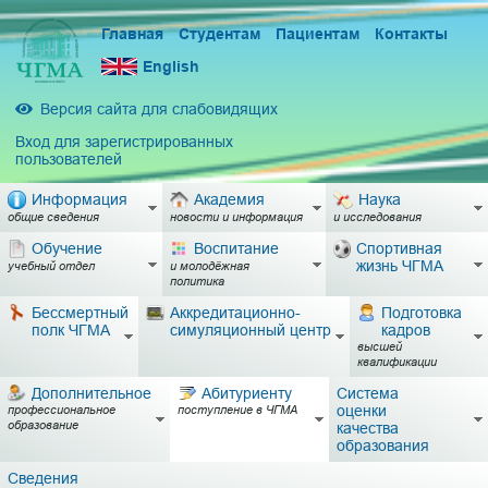
Главная
Студентам
Пациентам
Контакты
English
Версия сайта для слабовидящих
Вход для зарегистрированных
пользователей
Информация
Академия
Наука
общие сведения
новости и информация
и исследования
Обучение
Воспитание
Спортивная
жизнь ЧГМА
учебный отдел
и молодёжная
политика
Бессмертный
Аккредитационно-
Подготовка
полк ЧГМА
симуляционный центр
кадров
высшей
квалификации
Дополнительное
Абитуриенту
Система
оценки
профессиональное
поступление в ЧГМА
образование
качества
образования
Сведения