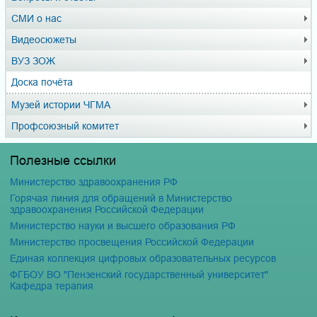
СМИ о нас
Видеосюжеты
ВУЗ ЗОЖ
Доска почёта
Музей истории ЧГМА
Профсоюзный комитет
Полезные ссылки
Министерство здравоохранения РФ
Горячая линия для обращений в Министерство
здравоохранения Российской Федерации
Министерство науки и высшего образования РФ
Министерство просвещения Российской Федерации
Единая коллекция цифровых образовательных ресурсов
ФГБОУ ВО "Пензенский государственный университет"
Кафедра терапия