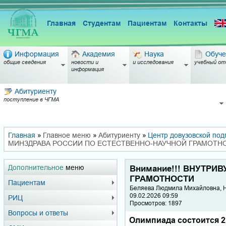
Главная
Студентам
Пациентам
Контакты
Информация
Академия
Наука
Обуче
общие сведения
новости и
и исследования
учебный от
информация
Абитуриенту
поступление в ЧГМА
Главная
»
Главное меню
»
Абитуриенту
»
Центр довузовской под
МИНЗДРАВА РОССИИ ПО ЕСТЕСТВЕННО-НАУЧНОЙ ГРАМОТН
Дополнительное
меню
Внимание!!! ВНУТР
ГРАМОТНОСТИ
Пациентам
Беляева Люд­ми­ла Ми­хай­лов­на
09.02.2026 09:59
РИЦ
Просмотров: 1897
Вопросы и ответы
Олимпиада состоится 22