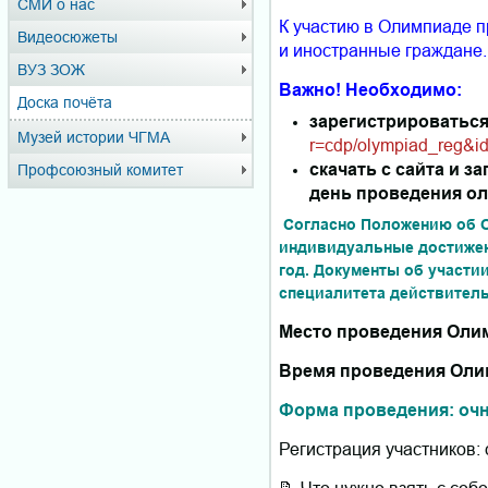
СМИ о нас
К участию в Олимпиаде п
Видеосюжеты
и иностранные граждане.
ВУЗ ЗОЖ
Важно! Необходимо:
Доска почёта
зарегистрироваться 
Музей истории ЧГМА
r=cdp/olympiad_reg&i
скачать с сайта и з
Профсоюзный комитет
день проведения ол
Согласно Положению об О
индивидуальные достижен
год. Документы об участи
специалитета действитель
Место проведения Олимпи
Время проведения Олимп
Форма проведения: очн
Регистрация участников: с
📝 Что нужно взять с собо