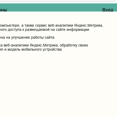
оны
Вход
етное образовательное учреждение высшего
венная медицинская академия» Министерства
ации
мпьютере, а также сервис веб-аналитики Яндекс.Метрика,
нного доступа к размещаемой на сайте информации.
на на улучшение работы сайта.
й край, г. Чита, ул. Горького, д. 39 «а».
а веб-аналитики Яндекс.Метрика, обработку своих
ип и модель мобильного устройства.
сональных данных