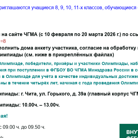
риглашаются учащиеся 8, 9, 10, 11-х классов, обучающиес
на сайте ЧГМА (с 10 февраля по 20 марта 2026 г.) по с
d=8
аполнить дома анкету участника, согласие на обработк
импиады (см. ниже в прикреплённых файлах)
лимпиаде, победители, призёры и участники Олимпиады, наб
ия при поступлении в ФГБОУ ВО ЧГМА Минздрава России в с
и в Олимпиаде для учёта в качестве индивидуальных достиже
ны в течение четырёх лет, начиная с года проведения Олимп
ады: г. Чита, ул. Горького, д. 39а (главный корпус ЧГМ
иады: 10.00ч. – 13.00ч.
ая!
 09.00 ч. до 09.50 ч.
й: