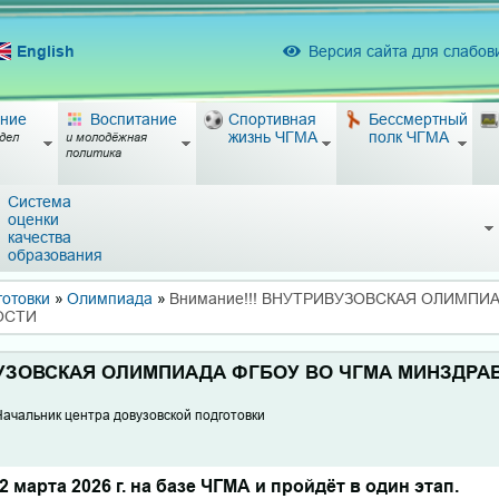
English
Версия сайта для слабо
ние
Воспитание
Спортивная
Бессмертный
жизнь ЧГМА
полк ЧГМА
дел
и молодёжная
политика
Система
оценки
качества
образования
готовки
»
Олимпиада
»
Внимание!!! ВНУТРИВУЗОВСКАЯ ОЛИМПИ
ОСТИ
ИВУЗОВСКАЯ ОЛИМПИАДА ФГБОУ ВО ЧГМА МИНЗДРА
, Начальник центра довузовской подготовки
 марта 2026 г. на базе ЧГМА и пройдёт в один этап.