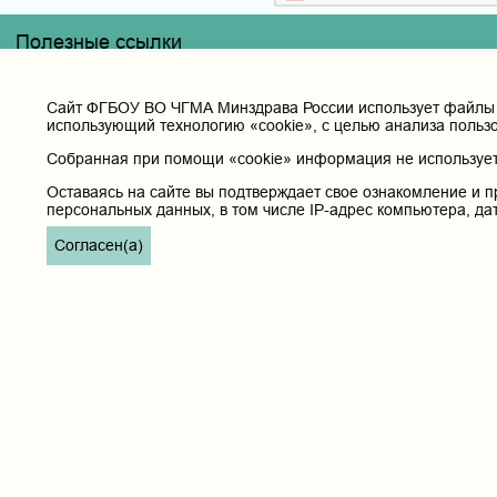
Полезные ссылки
Министерство здравоохранения РФ
Горячая линия для обращений в Министерство здравоохранени
Cайт ФГБОУ ВО ЧГМА Минздрава России использует файлы «
использующий технологию «cookie», с целью анализа польз
Министерство науки и высшего образования РФ
Министерство просвещения Российской Федерации
Собранная при помощи «cookie» информация не используетс
Единая коллекция цифровых образовательных ресурсов
Оставаясь на сайте вы подтверждает свое ознакомление и п
ФГБОУ ВО "Пензенский государственный университет" Кафедра
персональных данных, в том числе IP-адрес компьютера, да
Согласен(а)
Главная
Карта с