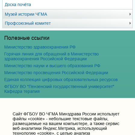
Доска почёта
Музей истории ЧГМА
Профсоюзный комитет
Полезные ссылки
Министерство здравоохранения РФ
Горячая линия для обращений в Министерство
здравоохранения Российской Федерации
Министерство науки и высшего образования РФ
Министерство просвещения Российской Федерации
Единая коллекция цифровых образовательных ресурсов
ФГБОУ ВО "Пензенский государственный университет"
Кафедра терапия
Контактные данные и телефоны
Cайт ФГБОУ ВО ЧГМА Минздрава России использует
Федеральное государственное бюджетное образовательное
файлы «cookie» - небольшие текстовые файлы,
учреждение высшего образования «Читинская
размещаемые на вашем компьютере, а также сервис
государственная медицинская академия» Министерства
веб-аналитики Яндекс.Метрика, использующий
здравоохранения Российской Федерации
технологию «cookie», с целью анализа