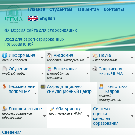
Главная
Студентам
Пациентам
Контакты
English
Версия сайта для слабовидящих
Вход для зарегистрированных
пользователей
Информация
Академия
Наука
общие сведения
новости и информация
и исследования
Обучение
Воспитание
Спортивная
жизнь ЧГМА
учебный отдел
и молодёжная
политика
Бессмертный
Аккредитационно-
Подготовка
полк ЧГМА
симуляционный центр
кадров
высшей
квалификации
Дополнительное
Абитуриенту
Система
оценки
профессиональное
поступление в ЧГМА
образование
качества
образования
Сведения