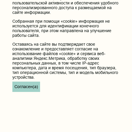
Юридический и фактический адрес:
пользовательской активности и обеспечения удобного
персонализированного доступа к размещаемой на
672000, Российская Федерация, Забайкальский край, г. Чита, ул.
Горького, д. 39 «а».
сайте информации.
Телефон приёмной ректора:
Собранная при помощи «cookie» информация не
8 (3022) 35-43-24
используется для идентификации конечного
пользователя, при этом направлена на улучшение
Электронная почта:
работы сайта.
pochta@chitgma.ru
Оставаясь на сайте вы подтверждает свое
Официальная группа «ВКонтакте»:
ознакомление и предоставляет согласие на
https://vk.com/news_chgma
использование файлов «cookie» и сервиса веб-
аналитики Яндекс.Метрика, обработку своих
Официальный канал «Телеграмм»:
персональных данных, в том числе IP-адрес
https://t.me/chgma75
компьютера, дата и время посещения, тип браузера,
тип операционной системы, тип и модель мобильного
Официальный канал «МАХ»:
устройства.
https://max.ru/id7536010483_gos
Согласен(а)
Вход
Главная
Карта сайта