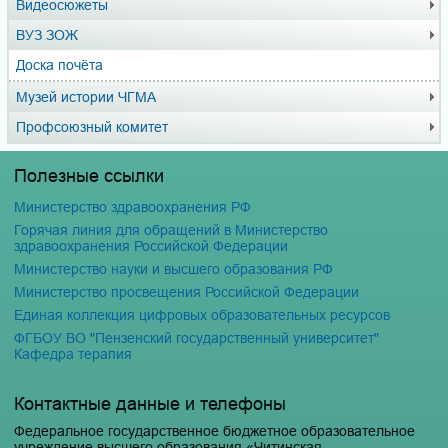
Видеосюжеты
ВУЗ ЗОЖ
Доска почёта
Музей истории ЧГМА
Профсоюзный комитет
Полезные ссылки
Министерство здравоохранения РФ
Горячая линия для обращений в Министерство
здравоохранения Российской Федерации
Министерство науки и высшего образования РФ
Министерство просвещения Российской Федерации
Единая коллекция цифровых образовательных ресурсов
ФГБОУ ВО "Пензенский государственный университет"
Кафедра терапия
Контактные данные и телефоны
Федеральное государственное бюджетное образовательное
учреждение высшего образования «Читинская