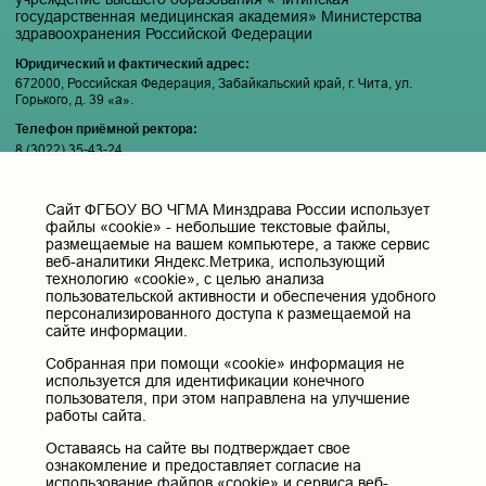
государственная медицинская академия» Министерства
здравоохранения Российской Федерации
Юридический и фактический адрес:
672000, Российская Федерация, Забайкальский край, г. Чита, ул.
Горького, д. 39 «а».
Телефон приёмной ректора:
8 (3022) 35-43-24
Электронная почта:
pochta@chitgma.ru
Cайт ФГБОУ ВО ЧГМА Минздрава России использует
файлы «cookie» - небольшие текстовые файлы,
Официальная группа «ВКонтакте»:
размещаемые на вашем компьютере, а также сервис
https://vk.com/news_chgma
веб-аналитики Яндекс.Метрика, использующий
Официальный канал «Телеграмм»:
технологию «cookie», с целью анализа
пользовательской активности и обеспечения удобного
https://t.me/chgma75
персонализированного доступа к размещаемой на
Официальный канал «МАХ»:
сайте информации.
https://max.ru/id7536010483_gos
Собранная при помощи «cookie» информация не
используется для идентификации конечного
Вход
пользователя, при этом направлена на улучшение
работы сайта.
Оставаясь на сайте вы подтверждает свое
ознакомление и предоставляет согласие на
Главная
использование файлов «cookie» и сервиса веб-