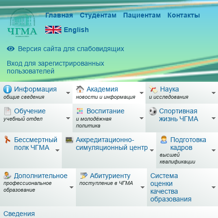
Главная
Студентам
Пациентам
Контакты
English
Версия сайта для слабовидящих
Вход для зарегистрированных
пользователей
Информация
Академия
Наука
общие сведения
новости и информация
и исследования
Обучение
Воспитание
Спортивная
жизнь ЧГМА
учебный отдел
и молодёжная
политика
Бессмертный
Аккредитационно-
Подготовка
полк ЧГМА
симуляционный центр
кадров
высшей
квалификации
Дополнительное
Абитуриенту
Система
оценки
профессиональное
поступление в ЧГМА
образование
качества
образования
Сведения