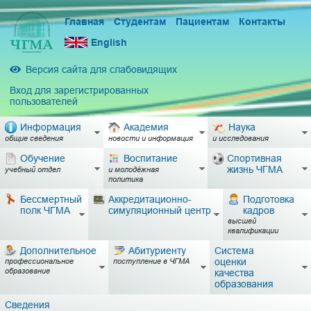
Главная
Студентам
Пациентам
Контакты
English
Версия сайта для слабовидящих
Вход для зарегистрированных
пользователей
Информация
Академия
Наука
общие сведения
новости и информация
и исследования
Обучение
Воспитание
Спортивная
жизнь ЧГМА
учебный отдел
и молодёжная
политика
Бессмертный
Аккредитационно-
Подготовка
полк ЧГМА
симуляционный центр
кадров
высшей
квалификации
Дополнительное
Абитуриенту
Система
оценки
профессиональное
поступление в ЧГМА
образование
качества
образования
Сведения