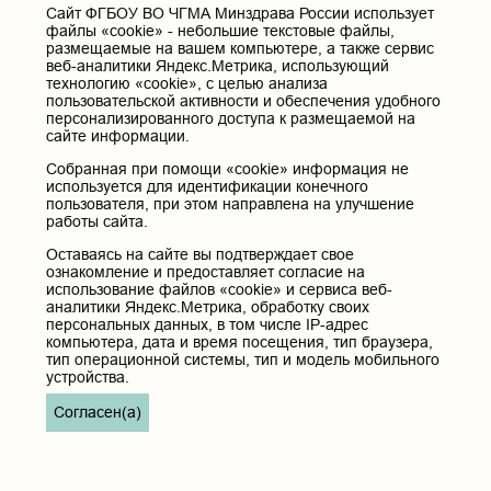
Музей истории ЧГМА
Cайт ФГБОУ ВО ЧГМА Минздрава России использует
файлы «cookie» - небольшие текстовые файлы,
Профсоюзный комитет
размещаемые на вашем компьютере, а также сервис
веб-аналитики Яндекс.Метрика, использующий
технологию «cookie», с целью анализа
Полезные ссылки
пользовательской активности и обеспечения удобного
персонализированного доступа к размещаемой на
Министерство здравоохранения РФ
сайте информации.
Горячая линия для обращений в Министерство
Собранная при помощи «cookie» информация не
здравоохранения Российской Федерации
используется для идентификации конечного
Министерство науки и высшего образования РФ
пользователя, при этом направлена на улучшение
Министерство просвещения Российской Федерации
работы сайта.
Единая коллекция цифровых образовательных ресурсов
Оставаясь на сайте вы подтверждает свое
ФГБОУ ВО "Пензенский государственный университет"
ознакомление и предоставляет согласие на
Кафедра терапия
использование файлов «cookie» и сервиса веб-
аналитики Яндекс.Метрика, обработку своих
персональных данных, в том числе IP-адрес
Контактные данные и телефоны
компьютера, дата и время посещения, тип браузера,
тип операционной системы, тип и модель мобильного
Федеральное государственное бюджетное образовательное
устройства.
учреждение высшего образования «Читинская
государственная медицинская академия» Министерства
Согласен(а)
здравоохранения Российской Федерации
Юридический и фактический адрес:
672000, Российская Федерация, Забайкальский край, г. Чита, ул.