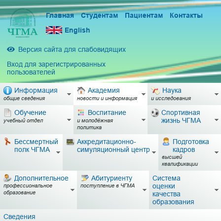
Главная
Студентам
Пациентам
Контакты
English
Версия сайта для слабовидящих
Вход для зарегистрированных
пользователей
Информация
Академия
Наука
общие сведения
новости и информация
и исследования
Обучение
Воспитание
Спортивная
жизнь ЧГМА
учебный отдел
и молодёжная
политика
Бессмертный
Аккредитационно-
Подготовка
полк ЧГМА
симуляционный центр
кадров
высшей
квалификации
Дополнительное
Абитуриенту
Система
оценки
профессиональное
поступление в ЧГМА
образование
качества
образования
Сведения