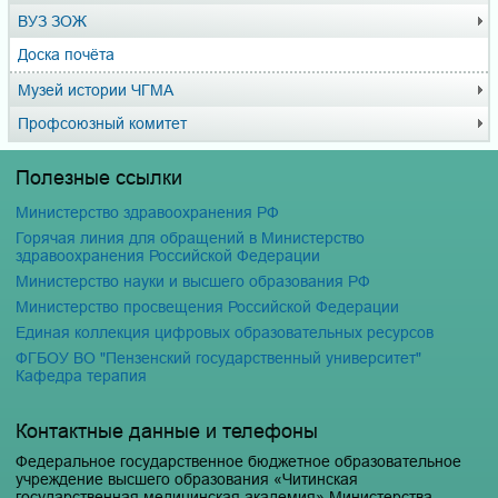
ВУЗ ЗОЖ
Доска почёта
Музей истории ЧГМА
Профсоюзный комитет
Полезные ссылки
Министерство здравоохранения РФ
Горячая линия для обращений в Министерство
здравоохранения Российской Федерации
Министерство науки и высшего образования РФ
Министерство просвещения Российской Федерации
Единая коллекция цифровых образовательных ресурсов
ФГБОУ ВО "Пензенский государственный университет"
Кафедра терапия
Контактные данные и телефоны
Федеральное государственное бюджетное образовательное
учреждение высшего образования «Читинская
государственная медицинская академия» Министерства