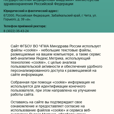
здравоохранения Российской Федерации
Юридический и фактический адрес:
672000, Российская Федерация, Забайкальский край, г. Чита, ул.
Горького, д. 39 «а».
Телефон приёмной ректора:
8 (3022) 35-43-24
Электронная почта:
pochta@chitgma.ru
Cайт ФГБОУ ВО ЧГМА Минздрава России использует
Официальная группа «ВКонтакте»:
файлы «cookie» - небольшие текстовые файлы,
https://vk.com/news_chgma
размещаемые на вашем компьютере, а также сервис
веб-аналитики Яндекс.Метрика, использующий
Официальный канал «Телеграмм»:
технологию «cookie», с целью анализа
https://t.me/chgma75
пользовательской активности и обеспечения удобного
персонализированного доступа к размещаемой на
Официальный канал «МАХ»:
сайте информации.
https://max.ru/id7536010483_gos
Собранная при помощи «cookie» информация не
используется для идентификации конечного
Вход
пользователя, при этом направлена на улучшение
работы сайта.
Оставаясь на сайте вы подтверждает свое
ознакомление и предоставляет согласие на
Главная
использование файлов «cookie» и сервиса веб-