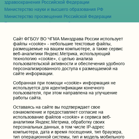
здравоохранения Российской Федерации
Министерство науки и высшего образования РФ
Министерство просвещения Российской Федерации
Единая коллекция цифровых образовательных ресурсов
ФГБОУ ВО "Пензенский государственный университет"
Кафедра терапия
Cайт ФГБОУ ВО ЧГМА Минздрава России использует
файлы «cookie» - небольшие текстовые файлы,
размещаемые на вашем компьютере, а также сервис
Контактные данные и телефоны
веб-аналитики Яндекс.Метрика, использующий
технологию «cookie», с целью анализа
Федеральное государственное бюджетное образовательное
пользовательской активности и обеспечения удобного
учреждение высшего образования «Читинская
персонализированного доступа к размещаемой на
государственная медицинская академия» Министерства
сайте информации.
здравоохранения Российской Федерации
Собранная при помощи «cookie» информация не
Юридический и фактический адрес:
используется для идентификации конечного
672000, Российская Федерация, Забайкальский край, г. Чита, ул.
пользователя, при этом направлена на улучшение
Горького, д. 39 «а».
работы сайта.
Телефон приёмной ректора:
Оставаясь на сайте вы подтверждает свое
8 (3022) 35-43-24
ознакомление и предоставляет согласие на
Электронная почта:
использование файлов «cookie» и сервиса веб-
pochta@chitgma.ru
аналитики Яндекс.Метрика, обработку своих
персональных данных, в том числе IP-адрес
Официальная группа «ВКонтакте»:
компьютера, дата и время посещения, тип браузера,
https://vk.com/news_chgma
тип операционной системы, тип и модель мобильного