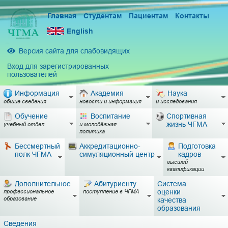
Главная
Студентам
Пациентам
Контакты
English
Версия сайта для слабовидящих
Вход для зарегистрированных
пользователей
Информация
Академия
Наука
общие сведения
новости и информация
и исследования
Обучение
Воспитание
Спортивная
жизнь ЧГМА
учебный отдел
и молодёжная
политика
Бессмертный
Аккредитационно-
Подготовка
полк ЧГМА
симуляционный центр
кадров
высшей
квалификации
Дополнительное
Абитуриенту
Система
оценки
профессиональное
поступление в ЧГМА
образование
качества
образования
Сведения