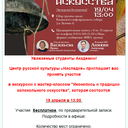
Уважаемые студенты Академии!
Центр русской культуры «Наследие» приглашает вас
принять участие
в экскурсии с мастер-классом "Иконопись и традиции
колокольного искусства", которая состоится
19 апреля в 13:00
Участие
бесплатное
, по предварительной записи.
Подробности в афише.
Количество мест ограничено.