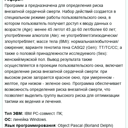
Программ а предназначена для определения риска
внезапной сердечной смерти. Набор действий создается в
специальном режиме работы пользовательского окна, в
котором пользователь получает доступ к вводу данных о
возрасте (Age): менее 45 лет/от 45 до 60 лет/более 60 лет;
употреблении алкоголя (Ale): не употребляет/эпизодически/
злоупотребляет; массе тела (BMI): нормальная/избыточная/
ожирение; варианте генотипа гена CASQ2 (Gen): ТТ/ТС/СС; а
также о половой принадлежности исследуемого (Sex):
женский/мужской пол. Вывод результата также
осуществляется в проекции пользовательского окна, включает
определение риска внезапной сердечной смерти: при
высоком риске загорается красное окно, при умеренном -
желтое, при низком - зеленое окно. Программа обеспечивает
возможность определения риска внезапной смерти, что
позволяет выделить группу высокого риска для оптимизации
тактики их ведения и лечения.
Тип ЭВМ:
IBM PC-cовмест. ПК;
ОС:
линейка Windows.
Язык программирования
: Object Pascal (Borland Delphi)