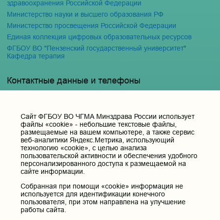
здравоохранения Российской Федерации
Министерство науки и высшего образования РФ
Министерство просвещения Российской Федерации
Единая коллекция цифровых образовательных ресурсов
ФГБОУ ВО "Пензенский государственный университет"
Кафедра терапия
Контактные данные и телефоны
Федеральное государственное бюджетное образовательное
учреждение высшего образования «Читинская
государственная медицинская академия» Министерства
Cайт ФГБОУ ВО ЧГМА Минздрава России использует
здравоохранения Российской Федерации
файлы «cookie» - небольшие текстовые файлы,
Юридический и фактический адрес:
размещаемые на вашем компьютере, а также сервис
веб-аналитики Яндекс.Метрика, использующий
672000, Российская Федерация, Забайкальский край, г. Чита, ул.
Горького, д. 39 «а».
технологию «cookie», с целью анализа
пользовательской активности и обеспечения удобного
Телефон приёмной ректора:
персонализированного доступа к размещаемой на
8 (3022) 35-43-24
сайте информации.
Электронная почта:
Собранная при помощи «cookie» информация не
pochta@chitgma.ru
используется для идентификации конечного
пользователя, при этом направлена на улучшение
Официальная группа «ВКонтакте»:
работы сайта.
https://vk.com/news_chgma