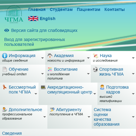
Главная
Студентам
Пациентам
Контакты
English
Версия сайта для слабовидящих
Вход для зарегистрированных
пользователей
Информация
Академия
Наука
общие сведения
новости и информация
и исследования
Обучение
Воспитание
Спортивная
жизнь ЧГМА
учебный отдел
и молодёжная
политика
Бессмертный
Аккредитационно-
Подготовка
полк ЧГМА
симуляционный центр
кадров
высшей
квалификации
Дополнительное
Абитуриенту
Система
оценки
профессиональное
поступление в ЧГМА
образование
качества
образования
Сведения