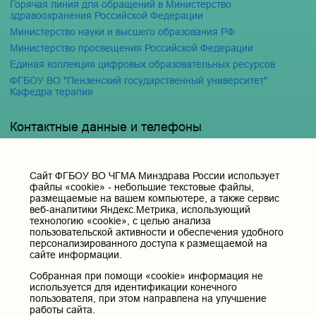
Горячая линия для обращений в Министерство
здравоохранения Российской Федерации
Министерство науки и высшего образования РФ
Министерство просвещения Российской Федерации
Единая коллекция цифровых образовательных ресурсов
ФГБОУ ВО "Пензенский государственный университет"
Кафедра терапия
Контактные данные и телефоны
Федеральное государственное бюджетное образовательное
учреждение высшего образования «Читинская
государственная медицинская академия» Министерства
Cайт ФГБОУ ВО ЧГМА Минздрава России использует
здравоохранения Российской Федерации
файлы «cookie» - небольшие текстовые файлы,
размещаемые на вашем компьютере, а также сервис
Юридический и фактический адрес:
веб-аналитики Яндекс.Метрика, использующий
672000, Российская Федерация, Забайкальский край, г. Чита, ул.
технологию «cookie», с целью анализа
Горького, д. 39 «а».
пользовательской активности и обеспечения удобного
Телефон приёмной ректора:
персонализированного доступа к размещаемой на
сайте информации.
8 (3022) 35-43-24
Электронная почта:
Собранная при помощи «cookie» информация не
используется для идентификации конечного
pochta@chitgma.ru
пользователя, при этом направлена на улучшение
Официальная группа «ВКонтакте»:
работы сайта.