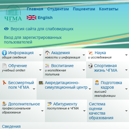
Главная
Студентам
Пациентам
Контакты
English
Версия сайта для слабовидящих
Вход для зарегистрированных
пользователей
Информация
Академия
Наука
общие сведения
новости и информация
и исследования
Обучение
Воспитание
Спортивная
жизнь ЧГМА
учебный отдел
и молодёжная
политика
Бессмертный
Аккредитационно-
Подготовка
полк ЧГМА
симуляционный центр
кадров
высшей
квалификации
Дополнительное
Абитуриенту
Система
оценки
профессиональное
поступление в ЧГМА
образование
качества
образования
Сведения