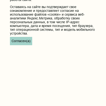
672000, Российская Федерация, Забайкальский край, г. Чита, ул.
Оставаясь на сайте вы подтверждает свое
Горького, д. 39 «а».
ознакомление и предоставляет согласие на
Телефон приёмной ректора:
использование файлов «cookie» и сервиса веб-
8 (3022) 35-43-24
аналитики Яндекс.Метрика, обработку своих
персональных данных, в том числе IP-адрес
Электронная почта:
компьютера, дата и время посещения, тип браузера,
pochta@chitgma.ru
тип операционной системы, тип и модель мобильного
устройства.
Официальная группа «ВКонтакте»:
https://vk.com/news_chgma
Согласен(а)
Официальный канал «Телеграмм»:
https://t.me/chgma75
Официальный канал «МАХ»:
https://max.ru/id7536010483_gos
Вход
Главная
Карта сайта
Реквизиты учреждения