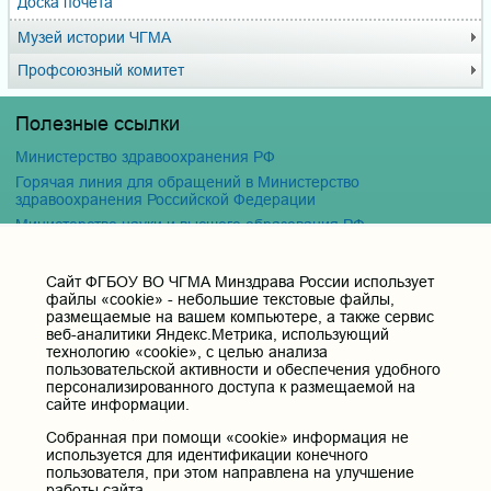
Доска почёта
Музей истории ЧГМА
Профсоюзный комитет
Полезные ссылки
Министерство здравоохранения РФ
Горячая линия для обращений в Министерство
здравоохранения Российской Федерации
Министерство науки и высшего образования РФ
Министерство просвещения Российской Федерации
Единая коллекция цифровых образовательных ресурсов
Cайт ФГБОУ ВО ЧГМА Минздрава России использует
файлы «cookie» - небольшие текстовые файлы,
ФГБОУ ВО "Пензенский государственный университет"
размещаемые на вашем компьютере, а также сервис
Кафедра терапия
веб-аналитики Яндекс.Метрика, использующий
технологию «cookie», с целью анализа
пользовательской активности и обеспечения удобного
Контактные данные и телефоны
персонализированного доступа к размещаемой на
Федеральное государственное бюджетное образовательное
сайте информации.
учреждение высшего образования «Читинская
Собранная при помощи «cookie» информация не
государственная медицинская академия» Министерства
используется для идентификации конечного
здравоохранения Российской Федерации
пользователя, при этом направлена на улучшение
Юридический и фактический адрес:
работы сайта.