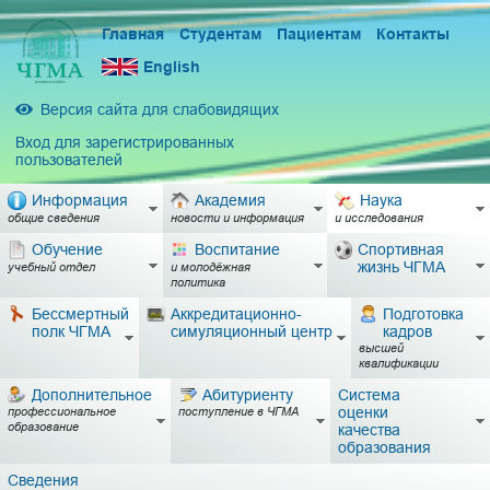
Главная
Студентам
Пациентам
Контакты
English
Версия сайта для слабовидящих
Вход для зарегистрированных
пользователей
Информация
Академия
Наука
общие сведения
новости и информация
и исследования
Обучение
Воспитание
Спортивная
жизнь ЧГМА
учебный отдел
и молодёжная
политика
Бессмертный
Аккредитационно-
Подготовка
полк ЧГМА
симуляционный центр
кадров
высшей
квалификации
Дополнительное
Абитуриенту
Система
оценки
профессиональное
поступление в ЧГМА
образование
качества
образования
Сведения