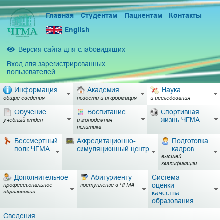
Главная
Студентам
Пациентам
Контакты
English
Версия сайта для слабовидящих
Вход для зарегистрированных
пользователей
Информация
Академия
Наука
общие сведения
новости и информация
и исследования
Обучение
Воспитание
Спортивная
жизнь ЧГМА
учебный отдел
и молодёжная
политика
Бессмертный
Аккредитационно-
Подготовка
полк ЧГМА
симуляционный центр
кадров
высшей
квалификации
Дополнительное
Абитуриенту
Система
оценки
профессиональное
поступление в ЧГМА
образование
качества
образования
Сведения