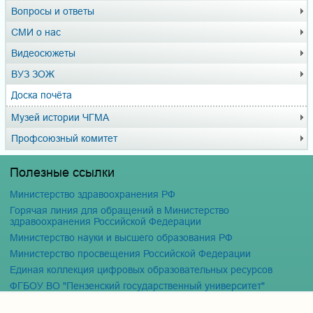
Вопросы и ответы
СМИ о нас
Видеосюжеты
ВУЗ ЗОЖ
Доска почёта
Музей истории ЧГМА
Профсоюзный комитет
Полезные ссылки
Министерство здравоохранения РФ
Горячая линия для обращений в Министерство
здравоохранения Российской Федерации
Министерство науки и высшего образования РФ
Министерство просвещения Российской Федерации
Единая коллекция цифровых образовательных ресурсов
ФГБОУ ВО "Пензенский государственный университет"
Кафедра терапия