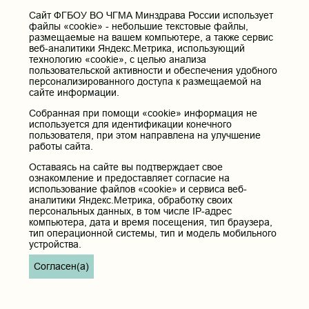
Cайт ФГБОУ ВО ЧГМА Минздрава России использует
Контактные данные и телефоны
файлы «cookie» - небольшие текстовые файлы,
размещаемые на вашем компьютере, а также сервис
Федеральное государственное бюджетное образовательное
веб-аналитики Яндекс.Метрика, использующий
учреждение высшего образования «Читинская
технологию «cookie», с целью анализа
государственная медицинская академия» Министерства
пользовательской активности и обеспечения удобного
здравоохранения Российской Федерации
персонализированного доступа к размещаемой на
Юридический и фактический адрес:
сайте информации.
672000, Российская Федерация, Забайкальский край, г. Чита, ул.
Горького, д. 39 «а».
Собранная при помощи «cookie» информация не
используется для идентификации конечного
Телефон приёмной ректора:
пользователя, при этом направлена на улучшение
8 (3022) 35-43-24
работы сайта.
Электронная почта:
Оставаясь на сайте вы подтверждает свое
pochta@chitgma.ru
ознакомление и предоставляет согласие на
использование файлов «cookie» и сервиса веб-
Официальная группа «ВКонтакте»:
аналитики Яндекс.Метрика, обработку своих
https://vk.com/news_chgma
персональных данных, в том числе IP-адрес
компьютера, дата и время посещения, тип браузера,
Официальный канал «Телеграмм»:
тип операционной системы, тип и модель мобильного
https://t.me/chgma75
устройства.
Официальный канал «МАХ»:
Согласен(а)
https://max.ru/id7536010483_gos
Вход