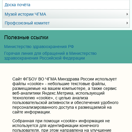
Доска почёта
Музей истории ЧГМА
Профсоюзный комитет
Полезные ссылки
Министерство здравоохранения РФ
Горячая линия для обращений в Министерство
здравоохранения Российской Федерации
Министерство науки и высшего образования РФ
Министерство просвещения Российской Федерации
Единая коллекция цифровых образовательных ресурсов
Cайт ФГБОУ ВО ЧГМА Минздрава России использует
файлы «cookie» - небольшие текстовые файлы,
ФГБОУ ВО "Пензенский государственный университет"
размещаемые на вашем компьютере, а также сервис
Кафедра терапия
веб-аналитики Яндекс.Метрика, использующий
технологию «cookie», с целью анализа
пользовательской активности и обеспечения удобного
Контактные данные и телефоны
персонализированного доступа к размещаемой на
сайте информации.
Федеральное государственное бюджетное образовательное
учреждение высшего образования «Читинская
Собранная при помощи «cookie» информация не
государственная медицинская академия» Министерства
используется для идентификации конечного
здравоохранения Российской Федерации
пользователя, при этом направлена на улучшение