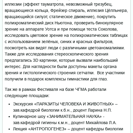
иллюзии (эффект тауматропа, невозможный трезубец,
вращающиеся кольца, Фрейзер спираль, иллюзия Цёлльнера,
вращающийся силуэт, статическое движение), покрутить
полихроматический диск Ньютона, проверить бинокулярное
зрение на аппарате Уотса и при помощи теста Соколова,
исследовать цветовое зрение на полихроматических таблицах
с использованием зелёных, синих и красных фильтров,
посмотреть как видят люди с различными цветоаномалиями.
Также для исследования стереоскопического зрения
предлагались 3D картинки, которые вызвали наибольший
интерес. Для наглядности были доступны макеты органа
зрения и гистологического строения сетчатки. Все участники
получили в подарок комплексы гимнастики для глаз.
Так же в рамках Фестиваля на базе ЧГМА работали
следующие площадки:
Экскурсия «ПАРАЗИТЫ ЧЕЛОВЕКА И ЖИВОТНЫХ» –
зав.кафедрой биологии к.б.н., доцент Ларина Н.П.
Кулинарное шоу «ЗАНИМАТЕЛЬНАЯ НАУКА» -
зав.кафедрой гигиены к.м.н., доцент Михайлова Л.А.
Лекция «АНТРОПОГЕНЕЗ» – доцент кафедры биологии