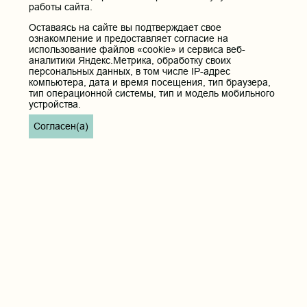
работы сайта.
Юридический и фактический адрес:
672000, Российская Федерация, Забайкальский край, г. Чита, ул.
Оставаясь на сайте вы подтверждает свое
Горького, д. 39 «а».
ознакомление и предоставляет согласие на
Телефон приёмной ректора:
использование файлов «cookie» и сервиса веб-
аналитики Яндекс.Метрика, обработку своих
8 (3022) 35-43-24
персональных данных, в том числе IP-адрес
Электронная почта:
компьютера, дата и время посещения, тип браузера,
pochta@chitgma.ru
тип операционной системы, тип и модель мобильного
устройства.
Официальная группа «ВКонтакте»:
https://vk.com/news_chgma
Согласен(а)
Официальный канал «Телеграмм»:
https://t.me/chgma75
Официальный канал «МАХ»:
https://max.ru/id7536010483_gos
Вход
Главная
Карта сайта