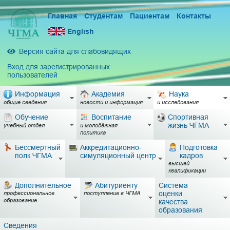
Главная
Студентам
Пациентам
Контакты
English
Версия сайта для слабовидящих
Вход для зарегистрированных
пользователей
Информация
Академия
Наука
общие сведения
новости и информация
и исследования
Обучение
Воспитание
Спортивная
жизнь ЧГМА
учебный отдел
и молодёжная
политика
Бессмертный
Аккредитационно-
Подготовка
полк ЧГМА
симуляционный центр
кадров
высшей
квалификации
Дополнительное
Абитуриенту
Система
оценки
профессиональное
поступление в ЧГМА
образование
качества
образования
Сведения