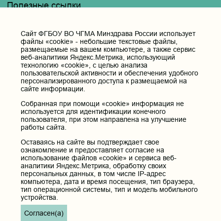
Полезные ссылки
Министерство здравоохранения РФ
Горячая линия для обращений в Министерство
Cайт ФГБОУ ВО ЧГМА Минздрава России использует
здравоохранения Российской Федерации
файлы «cookie» - небольшие текстовые файлы,
размещаемые на вашем компьютере, а также сервис
Министерство науки и высшего образования РФ
веб-аналитики Яндекс.Метрика, использующий
Министерство просвещения Российской Федерации
технологию «cookie», с целью анализа
пользовательской активности и обеспечения удобного
Единая коллекция цифровых образовательных ресурсов
персонализированного доступа к размещаемой на
ФГБОУ ВО "Пензенский государственный университет"
сайте информации.
Кафедра терапия
Собранная при помощи «cookie» информация не
используется для идентификации конечного
Контактные данные и телефоны
пользователя, при этом направлена на улучшение
работы сайта.
Федеральное государственное бюджетное образовательное
учреждение высшего образования «Читинская
Оставаясь на сайте вы подтверждает свое
государственная медицинская академия» Министерства
ознакомление и предоставляет согласие на
здравоохранения Российской Федерации
использование файлов «cookie» и сервиса веб-
аналитики Яндекс.Метрика, обработку своих
Юридический и фактический адрес:
персональных данных, в том числе IP-адрес
672000, Российская Федерация, Забайкальский край, г. Чита, ул.
компьютера, дата и время посещения, тип браузера,
Горького, д. 39 «а».
тип операционной системы, тип и модель мобильного
устройства.
Телефон приёмной ректора:
8 (3022) 35-43-24
Согласен(а)
Электронная почта: