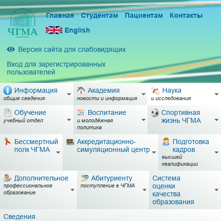
Главная
Студентам
Пациентам
Контакты
English
Версия сайта для слабовидящих
Вход для зарегистрированных
пользователей
Информация
Академия
Наука
общие сведения
новости и информация
и исследования
Обучение
Воспитание
Спортивная
жизнь ЧГМА
учебный отдел
и молодёжная
политика
Бессмертный
Аккредитационно-
Подготовка
полк ЧГМА
симуляционный центр
кадров
высшей
квалификации
Дополнительное
Абитуриенту
Система
оценки
профессиональное
поступление в ЧГМА
образование
качества
образования
Сведения