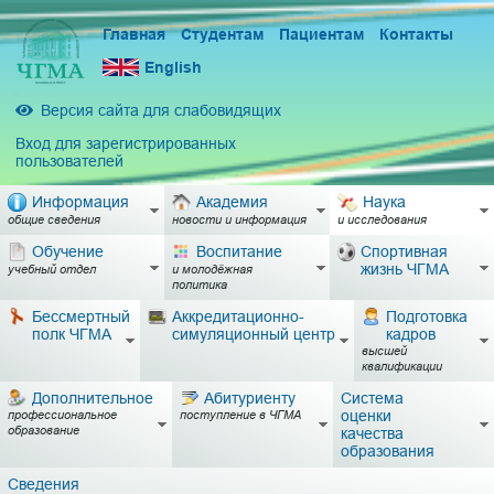
Главная
Студентам
Пациентам
Контакты
English
Версия сайта для слабовидящих
Вход для зарегистрированных
пользователей
Информация
Академия
Наука
общие сведения
новости и информация
и исследования
Обучение
Воспитание
Спортивная
жизнь ЧГМА
учебный отдел
и молодёжная
политика
Бессмертный
Аккредитационно-
Подготовка
полк ЧГМА
симуляционный центр
кадров
высшей
квалификации
Дополнительное
Абитуриенту
Система
оценки
профессиональное
поступление в ЧГМА
образование
качества
образования
Сведения