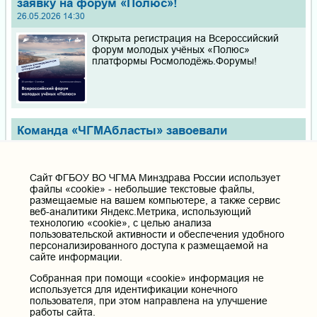
заявку на форум «Полюс»!
26.05.2026 14:30
Открыта регистрация на Всероссийский
форум молодых учёных «Полюс»
платформы Росмолодёжь.Форумы!
Команда «ЧГМАбласты» завоевали
абсолютное первое место Международного
форума «Сталинградская сирень»!
21.05.2026 16:33
Cайт ФГБОУ ВО ЧГМА Минздрава России использует
файлы «cookie» - небольшие текстовые файлы,
С 14 по 16 мая 2026 года в городе-герое
размещаемые на вашем компьютере, а также сервис
Волгограде прошёл масштабный
веб-аналитики Яндекс.Метрика, использующий
Международный морфологический форум
технологию «cookie», с целью анализа
«Сталинградская сирень», организованный
пользовательской активности и обеспечения удобного
Волгоградским государственным
персонализированного доступа к размещаемой на
медицинским университетом!
сайте информации.
Собранная при помощи «cookie» информация не
II Совместное заседание научных кружков
используется для идентификации конечного
кафедры офтальмологии ЧГМА и кафедры
пользователя, при этом направлена на улучшение
работы сайта.
глазных болезней БГМУ