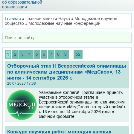
об образовательной
организации
Главная
»
Главное меню
»
Наука
»
Молодежное научное
общество
»
Молодежные научные конференции
...
1
2
3
4
5
6
7
8
9
52
Отборочный этап II Всероссийской олимпиады
по клиническим дисциплинам «МедСкоп», 13
июля - 14 сентября 2026 г.
20.07.2026 17:38
Уважаемые коллеги! Приглашаем принять
участие в отборочном этапе II
Всероссийской олимпиады по клиническим
дисциплинам «МедСкоп», который пройдёт
с 13 июля по 14 сентября 2026 года в
заочном формате.
Конкурс научных работ молодых ученых