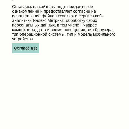
18.05.2026 17:11
Оставаясь на сайте вы подтверждает свое
ознакомление и предоставляет согласие на
13 мая состоялось II Совместное заседание
использование файлов «cookie» и сервиса веб-
научных кружков кафедры офтальмологии
аналитики Яндекс.Метрика, обработку своих
ФГБОУ ВО «Читинская государственная
персональных данных, в том числе IP-адрес
медицинская академия» Минздрава России
компьютера, дата и время посещения, тип браузера,
и кафедры глазных болезней УО
тип операционной системы, тип и модель мобильного
«Белорусский государственный
устройства.
медицинский университет»
Согласен(а)
...
1
2
3
4
5
6
7
8
9
52
Дополнительное
меню
Пациентам
РИЦ
Вопросы и ответы
СМИ о нас
Видеосюжеты
ВУЗ ЗОЖ
Доска почёта