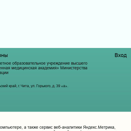
оны
Вход
етное образовательное учреждение высшего
венная медицинская академия» Министерства
ации
й край, г. Чита, ул. Горького, д. 39 «а».
мпьютере, а также сервис веб-аналитики Яндекс.Метрика,