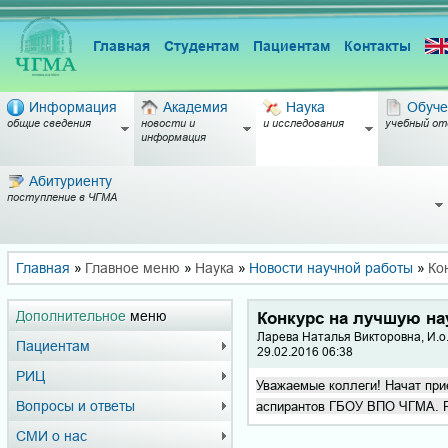
Главная
Студентам
Пациентам
Контакты
Информация
Академия
Наука
Обуче
общие сведения
новости и
и исследования
учебный от
информация
Абитуриенту
поступление в ЧГМА
Главная
»
Главное меню
»
Наука
»
Новости научной работы
»
Ко
Дополнительное
меню
Конкурс на лучшую на
Ларева Наталья Викторовна, И.о
Пациентам
29.02.2016 06:38
РИЦ
Уважаемые коллеги! Начат при
аспирантов ГБОУ ВПО ЧГМА. Р
Вопросы и ответы
СМИ о нас