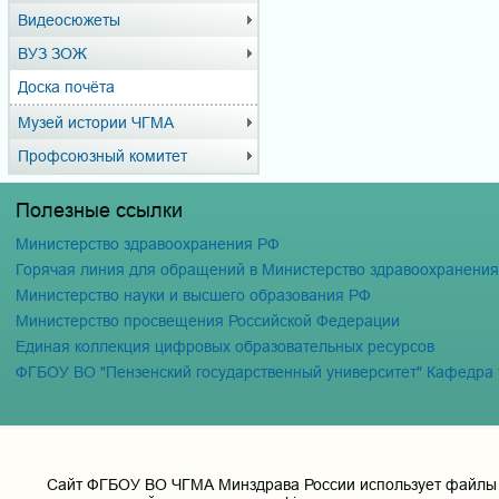
Видеосюжеты
ВУЗ ЗОЖ
Доска почёта
Музей истории ЧГМА
Профсоюзный комитет
Полезные ссылки
Министерство здравоохранения РФ
Горячая линия для обращений в Министерство здравоохранени
Министерство науки и высшего образования РФ
Министерство просвещения Российской Федерации
Единая коллекция цифровых образовательных ресурсов
ФГБОУ ВО "Пензенский государственный университет" Кафедра
Cайт ФГБОУ ВО ЧГМА Минздрава России использует файлы «