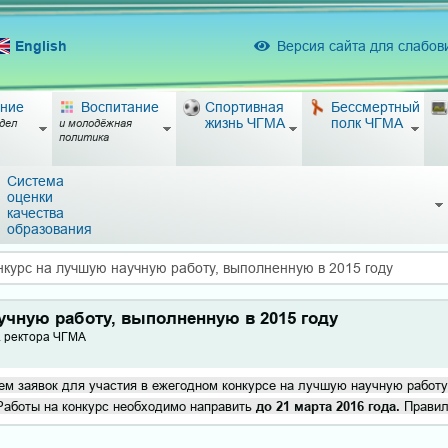
English
Версия сайта для слабо
ние
Воспитание
Спортивная
Бессмертный
жизнь ЧГМА
полк ЧГМА
дел
и молодёжная
политика
Система
оценки
качества
образования
нкурс на лучшую научную работу, выполненную в 2015 году
учную работу, выполненную в 2015 году
. ректора ЧГМА
ем заявок для участия в ежегодном конкурсе на лучшую научную работу
аботы на конкурс необходимо направить
до 21 марта 2016 года.
Правила