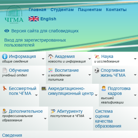
Главная
Студентам
Пациентам
Контакты
English
Версия сайта для слабовидящих
Вход для зарегистрированных
пользователей
Информация
Академия
Наука
общие сведения
новости и информация
и исследования
Обучение
Воспитание
Спортивная
жизнь ЧГМА
учебный отдел
и молодёжная
политика
Бессмертный
Аккредитационно-
Подготовка
полк ЧГМА
симуляционный центр
кадров
высшей
квалификации
Дополнительное
Абитуриенту
Система
оценки
профессиональное
поступление в ЧГМА
образование
качества
образования
Сведения