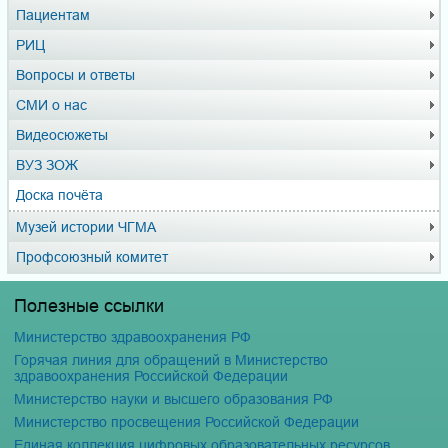
Пациентам
РИЦ
Вопросы и ответы
СМИ о нас
Видеосюжеты
ВУЗ ЗОЖ
Доска почёта
Музей истории ЧГМА
Профсоюзный комитет
Полезные ссылки
Министерство здравоохранения РФ
Горячая линия для обращений в Министерство
здравоохранения Российской Федерации
Министерство науки и высшего образования РФ
Министерство просвещения Российской Федерации
Единая коллекция цифровых образовательных ресурсов