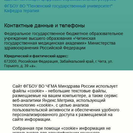
ФГБОУ ВО "Пензенский государственный университет"
Кафедра терапия
Контактные данные и телефоны
Федеральное государственное бюджетное образовательное
учреждение высшего образования «Читинская
государственная медицинская академия» Министерства
здравоохранения Российской Федерации
Юридический и фактический адрес:
672000, Российская Федерация, Забайкальский край, г. Чита, ул.
Горького, д. 39 «а».
Телефон приёмной ректора:
8 (3022) 35-43-24
Cайт ФГБОУ ВО ЧГМА Минздрава России использует
Электронная почта:
файлы «cookie» - небольшие текстовые файлы,
pochta@chitgma.ru
размещаемые на вашем компьютере, а также сервис
веб-аналитики Яндекс.Метрика, использующий
Официальная группа «ВКонтакте»:
технологию «cookie», с целью анализа
https://vk.com/news_chgma
пользовательской активности и обеспечения удобного
Официальный канал «Телеграмм»:
персонализированного доступа к размещаемой на
сайте информации.
https://t.me/chgma75
Официальный канал «МАХ»:
Собранная при помощи «cookie» информация не