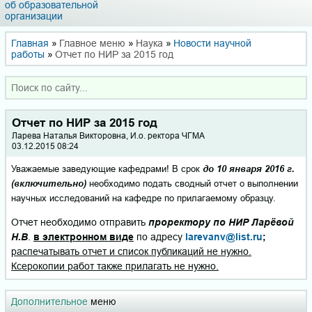
об образовательной
организации
Главная
»
Главное меню
»
Наука
»
Новости научной
работы
»
Отчет по НИР за 2015 год
Отчет по НИР за 2015 год
Ларева Наталья Викторовна, И.о. ректора ЧГМА
03.12.2015 08:24
Уважаемые заведующие кафедрами! В срок
до 10 января 2016 г.
(включительно)
необходимо подать сводный отчет о выполнении
научных исследований на кафедре по прилагаемому образцу.
Отчет необходимо отправить
проректору по НИР Ларёвой
Н.В
.
в электронном виде
по адресу
larevanv@list.ru
;
распечатывать отчет и список публикаций не нужно.
Ксерокопии работ также прилагать не нужно.
Дополнительное
меню