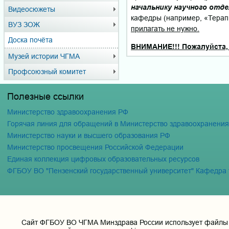
начальнику научного отде
Видеосюжеты
кафедры (например, «Тера
ВУЗ ЗОЖ
прилагать не нужно.
Доска почёта
ВНИМАНИЕ!!! Пожалуйста,
Музей истории ЧГМА
Профсоюзный комитет
Полезные ссылки
Министерство здравоохранения РФ
Горячая линия для обращений в Министерство здравоохранени
Министерство науки и высшего образования РФ
Министерство просвещения Российской Федерации
Единая коллекция цифровых образовательных ресурсов
ФГБОУ ВО "Пензенский государственный университет" Кафедра
Cайт ФГБОУ ВО ЧГМА Минздрава России использует файлы «