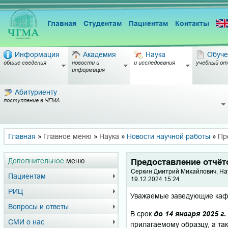
Главная
Студентам
Пациентам
Контакты
Информация
Академия
Наука
Обуче
общие сведения
новости и
и исследования
учебный от
информация
Абитуриенту
поступление в ЧГМА
Главная
»
Главное меню
»
Наука
»
Новости научной работы
»
Пр
Дополнительное
меню
Предоставление отчёто
Серкин Дмитрий Михайлович, На
Пациентам
19.12.2024 15:24
РИЦ
Уважаемые заведующие ка
Вопросы и ответы
В срок
до 14 января 2025 г
СМИ о нас
прилагаемому образцу, а та