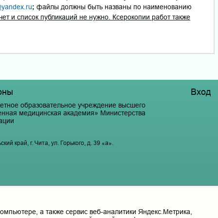
yandex.ru
;
файлы должны быть названы по наименованию
чет и список публикаций не нужно. Ксерокопии работ также
оны
Вход
етное образовательное учреждение высшего
венная медицинская академия» Министерства
ации
й край, г. Чита, ул. Горького, д. 39 «а».
мпьютере, а также сервис веб-аналитики Яндекс.Метрика,