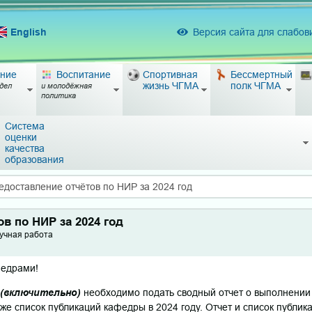
English
Версия сайта для слабо
ние
Воспитание
Спортивная
Бессмертный
жизнь ЧГМА
полк ЧГМА
дел
и молодёжная
политика
Система
оценки
качества
образования
едоставление отчётов по НИР за 2024 год
в по НИР за 2024 год
учная работа
федрами!
. (включительно)
необходимо подать сводный отчет о выполнении 
кже список публикаций кафедры в 2024 году. Отчет и список публи