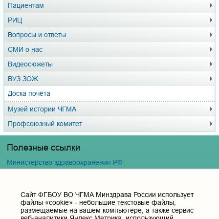
Пациентам
РИЦ
Вопросы и ответы
СМИ о нас
Видеосюжеты
ВУЗ ЗОЖ
Доска почёта
Музей истории ЧГМА
Профсоюзный комитет
Полезные ссылки
Министерство здравоохранения РФ
Горячая линия для обращений в Министерство
здравоохранения Российской Федерации
Министерство науки и высшего образования РФ
Cайт ФГБОУ ВО ЧГМА Минздрава России использует
файлы «cookie» - небольшие текстовые файлы,
Министерство просвещения Российской Федерации
размещаемые на вашем компьютере, а также сервис
Единая коллекция цифровых образовательных ресурсов
веб-аналитики Яндекс.Метрика, использующий