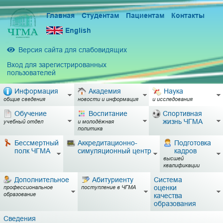
Главная
Студентам
Пациентам
Контакты
English
Версия сайта для слабовидящих
Вход для зарегистрированных
пользователей
Информация
Академия
Наука
общие сведения
новости и информация
и исследования
Обучение
Воспитание
Спортивная
жизнь ЧГМА
учебный отдел
и молодёжная
политика
Бессмертный
Аккредитационно-
Подготовка
полк ЧГМА
симуляционный центр
кадров
высшей
квалификации
Дополнительное
Абитуриенту
Система
оценки
профессиональное
поступление в ЧГМА
образование
качества
образования
Сведения