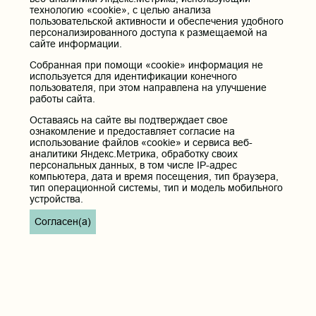
технологию «cookie», с целью анализа
ФГБОУ ВО "Пензенский государственный университет"
пользовательской активности и обеспечения удобного
Кафедра терапия
персонализированного доступа к размещаемой на
сайте информации.
Контактные данные и телефоны
Собранная при помощи «cookie» информация не
используется для идентификации конечного
Федеральное государственное бюджетное образовательное
пользователя, при этом направлена на улучшение
учреждение высшего образования «Читинская
работы сайта.
государственная медицинская академия» Министерства
здравоохранения Российской Федерации
Оставаясь на сайте вы подтверждает свое
Юридический и фактический адрес:
ознакомление и предоставляет согласие на
использование файлов «cookie» и сервиса веб-
672000, Российская Федерация, Забайкальский край, г. Чита, ул.
Горького, д. 39 «а».
аналитики Яндекс.Метрика, обработку своих
персональных данных, в том числе IP-адрес
Телефон приёмной ректора:
компьютера, дата и время посещения, тип браузера,
8 (3022) 35-43-24
тип операционной системы, тип и модель мобильного
устройства.
Электронная почта:
pochta@chitgma.ru
Согласен(а)
Официальная группа «ВКонтакте»:
https://vk.com/news_chgma
Официальный канал «Телеграмм»:
https://t.me/chgma75
Официальный канал «МАХ»:
https://max.ru/id7536010483_gos